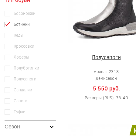
Тип обуви
Босоножки
Ботинки
Кеды
Кроссовки
Полусапоги
Лоферы
Полуботинки
модель 2318
Демисезон
Полусапоги
5 550 pуб.
Сандалии
Размеры (RUS): 36-40
Сапоги
Туфли
Сезон