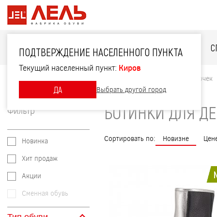
ДЛЯ НЕЁ
ДЛЯ НЕГО
ДЛЯ ДЕТЕЙ
С
ПОДТВЕРЖДЕНИЕ НАСЕЛЕННОГО ПУНКТА
Текущий населенный пункт:
Киров
Главная
Каталог
Для детей
Ботинки для девочек
ДА
Выбрать другой город
БОТИНКИ ДЛЯ Д
Фильтр
Сортировать по:
Новизне
Цен
Новинка
Хит продаж
Акции
Сменная обувь