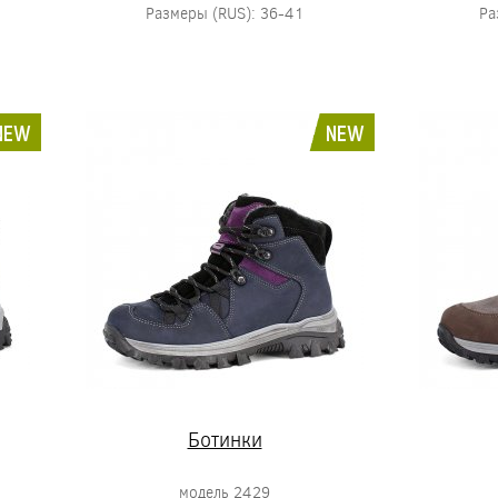
Размеры (RUS): 36-41
Ра
NEW
NEW
Ботинки
модель 2429