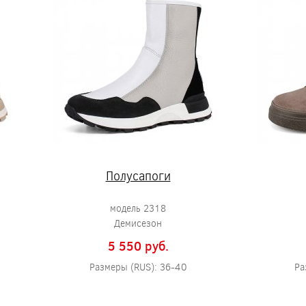
Полусапоги
модель 2318
Демисезон
5 550 pуб.
Размеры (RUS): 36-40
Ра