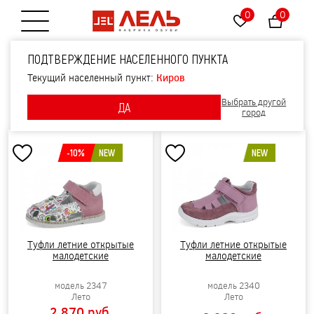
0
0
Открытие меню
ПОДТВЕРЖДЕНИЕ НАСЕЛЕННОГО ПУНКТА
САНДАЛИИ ДЛЯ ДЕВОЧЕК
Текущий населенный пункт:
Киров
Фильтры
Выбрать другой
ДА
Сортировать по:
Новизне
Цене
Скидке
город
-10%
NEW
NEW
Туфли летние открытые
Туфли летние открытые
малодетские
малодетские
модель 2347
модель 2340
Лето
Лето
2 870 pуб.