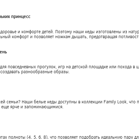
ньких принцесс
здоровье и комфорте детей. Поэтому наши кеды изготовлены из нат
льный комфорт и позволяет ножкам дышать, предотвращая потливост
ень
для повседневных прогулок, игр на детской площадке или похода в ш
создавать разнообразные образы.
сей семьи? Наши белые кеды доступны в коллекции Family Look, что 
ут еще ярче и запоминающимися.
тах полноты (4, 5, 6, 8), что позволяет подобрать идеальную пару