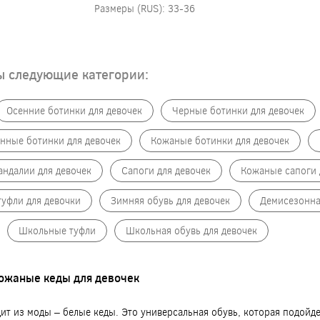
Размеры (RUS): 33-36
ы следующие категории:
Осенние ботинки для девочек
Черные ботинки для девочек
нные ботинки для девочек
Кожаные ботинки для девочек
андалии для девочек
Сапоги для девочек
Кожаные сапоги 
уфли для девочки
Зимняя обувь для девочек
Демисезонна
Школьные туфли
Школьная обувь для девочек
ожаные кеды для девочек
дит из моды – белые кеды. Это универсальная обувь, которая подой