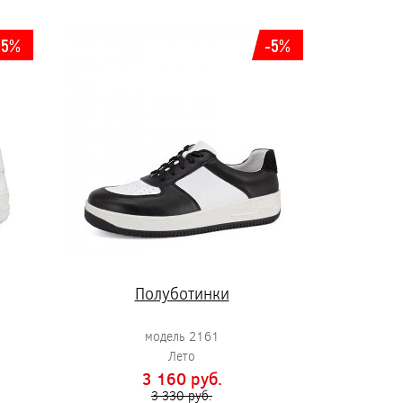
-5%
-5%
Полуботинки
модель 2161
Лето
3 160 pуб.
3 330 pуб.