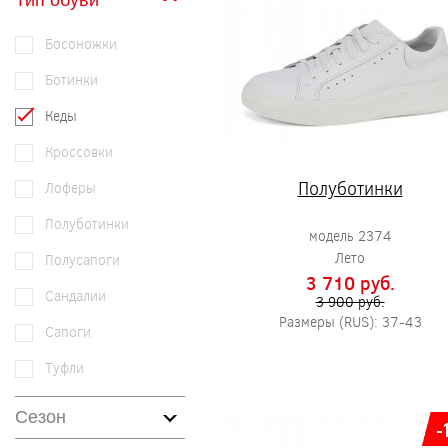
Тип обуви
Босоножки
Ботинки
Кеды
Кроссовки
Полуботинки
Лоферы
Полуботинки
модель 2374
Лето
Полусапоги
3 710 pуб.
Сандалии
3 900 pуб.
Размеры (RUS): 37-43
Сапоги
Туфли
Сезон
-