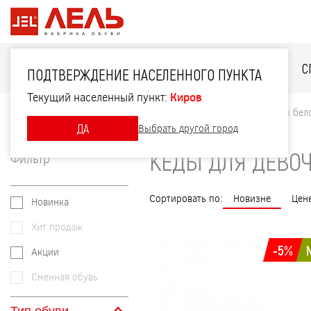
ДЛЯ НЕЁ
ДЛЯ НЕГО
ДЛЯ ДЕТЕЙ
С
ПОДТВЕРЖДЕНИЕ НАСЕЛЕННОГО ПУНКТА
Текущий населенный пункт:
Киров
Главная
Каталог
Для детей
Кеды для девочек бел
ДА
Выбрать другой город
КЕДЫ ДЛЯ ДЕВОЧ
Фильтр
Сортировать по:
Новизне
Цен
Новинка
Хит продаж
-5%
Акции
Сменная обувь