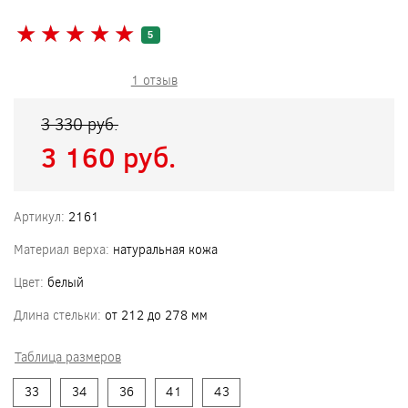
★
★
★
★
★
★
★
★
★
★
5
1 отзыв
3 330 pуб.
3 160 pуб.
Артикул:
2161
Материал верха:
натуральная кожа
Цвет:
белый
Длина стельки:
от 212 до 278 мм
Таблица размеров
33
34
36
41
43