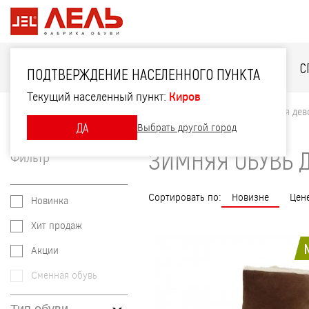
ДЛЯ НЕЁ
ДЛЯ НЕГО
ДЛЯ ДЕТЕЙ
С
ПОДТВЕРЖДЕНИЕ НАСЕЛЕННОГО ПУНКТА
Текущий населенный пункт:
Киров
Главная
Каталог
Для детей
Зимняя обувь для дев
ДА
Выбрать другой город
ЗИМНЯЯ ОБУВЬ 
Фильтр
Сортировать по:
Новизне
Цен
Новинка
Хит продаж
Акции
Сменная обувь