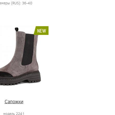
змеры (RUS): 36-40
NEW
Сапожки
модель 2241