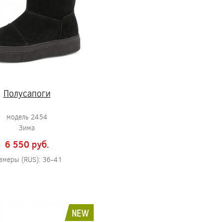
Полусапоги
модель 2454
Зима
6 550 pуб.
змеры (RUS): 36-41
NEW