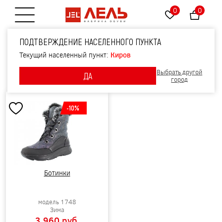
0
0
Открытие меню
ПОДТВЕРЖДЕНИЕ НАСЕЛЕННОГО ПУНКТА
ЖЕНСКАЯ ОБУВЬ LEL CLASSIC
Текущий населенный пункт:
Киров
Фильтры
Выбрать другой
ДА
Сортировать по:
Новизне
Цене
Скидке
город
-10%
Ботинки
модель 1748
Зима
3 960 pуб.