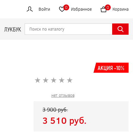
0
0
Войти
Избранное
Корзина
ЛУКБУК
АКЦИЯ -10%
★
★
★
★
★
★
★
★
★
★
нет отзывов
3 900 pуб.
3 510 pуб.