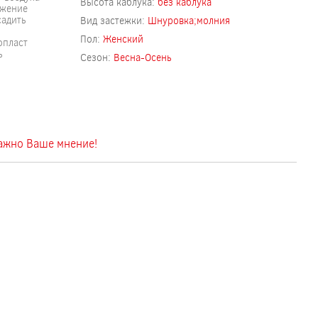
Высота каблука:
без каблука
ожение
садить
Вид застежки:
Шнуровка;молния
Пол:
Женский
опласт
ь
Сезон:
Весна-Осень
важно Ваше мнение!