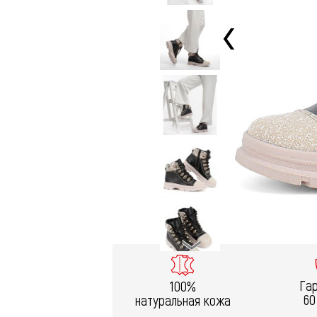
Га
100%
60
натуральная кожа