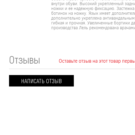
внутри обуви. Высокий укрепленный задни
ножки и ее надежную фиксацию. Застежка
ботинок на ножку. Язык имеет дополнител
дополнительно укреплена антивандальным
гибкая и прочная. Увеличенные бортики д
производства Лель рекомендована врачам
Отзывы
Оставьте отзыв на этот товар пер
НАПИСАТЬ ОТЗЫВ