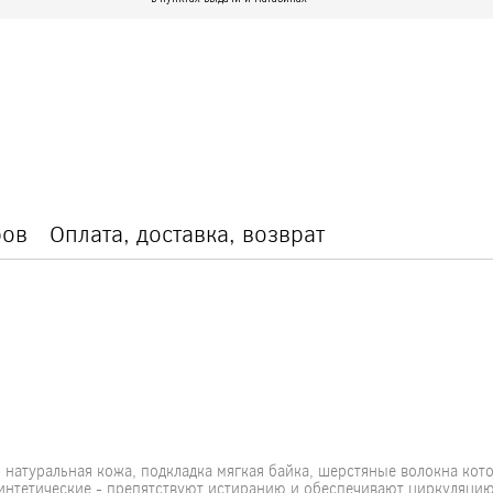
ров
Оплата, доставка, возврат
- натуральная кожа, подкладка мягкая байка, шерстяные волокна кот
синтетические - препятствуют истиранию и обеспечивают циркуляцию