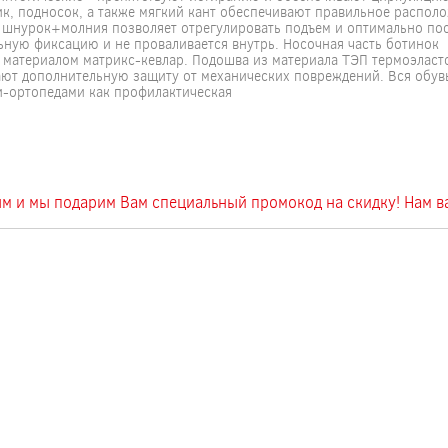
к, подносок, а также мягкий кант обеспечивают правильное распол
 шнурок+молния позволяет отрегулировать подъем и оптимально по
ьную фиксацию и не проваливается внутрь. Носочная часть ботинок
 материалом матрикс-кевлар. Подошва из материала ТЭП термоэласт
ают дополнительную защиту от механических повреждений. Вся обув
и-ортопедами как профилактическая
вым и мы подарим Вам специальный промокод на скидку! Нам 