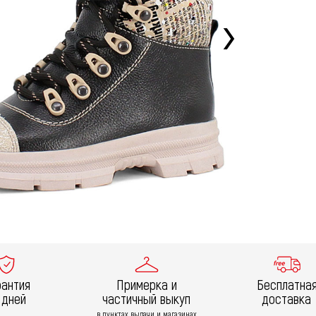
рантия
Примерка и
Бесплатна
 дней
частичный выкуп
доставка
в пунктах выдачи и магазинах