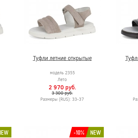
Туфли летние открытые
Туфл
модель 2355
Лето
2 970 pуб.
3 300 pуб.
Размеры (RUS): 33-37
Ра
NEW
-10%
NEW