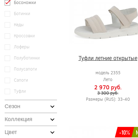
Босоножки
Ботинки
Кеды
Кроссовки
Лоферы
Туфли летние открытые
Полуботинки
Полусапоги
модель 2355
Лето
Сапоги
2 970 pуб.
Туфли
3 300 pуб.
Размеры (RUS): 33-40
Сезон
Коллекция
-10%
Цвет