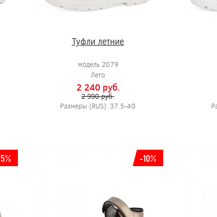
Туфли летние
модель 2079
Лето
2 240 pуб.
2 990 pуб.
Размеры (RUS): 37.5-40
Р
25%
-10%