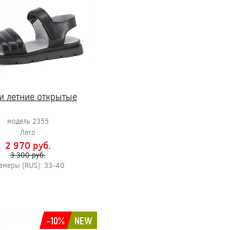
и летние открытые
модель 2355
Лето
2 970 pуб.
3 300 pуб.
змеры (RUS): 33-40
-10%
NEW