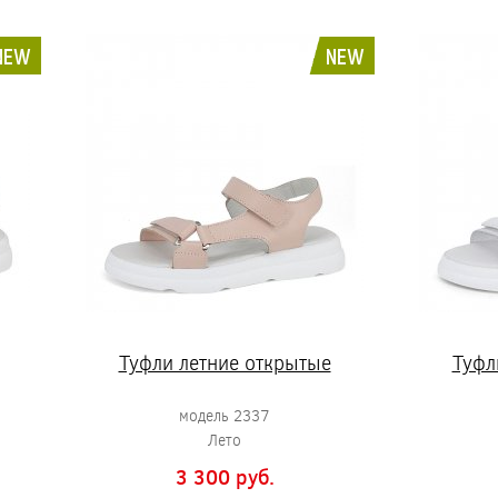
NEW
NEW
Туфли летние открытые
Туфл
модель 2337
Лето
3 300 pуб.