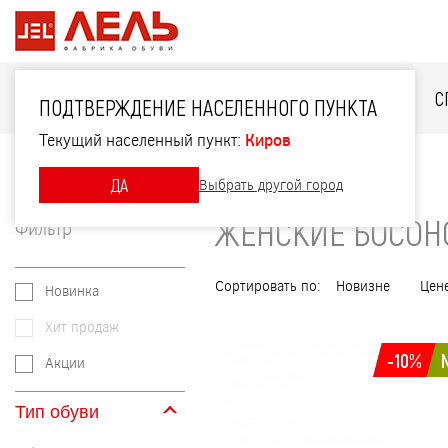
ДЛЯ НЕЁ
ДЛЯ НЕГО
ДЛЯ ДЕТЕЙ
С
ПОДТВЕРЖДЕНИЕ НАСЕЛЕННОГО ПУНКТА
Текущий населенный пункт:
Киров
Главная
Каталог
Женские босоножки
ДА
Выбрать другой город
ЖЕНСКИЕ БОСО
Фильтр
Сортировать по:
Новизне
Цен
Новинка
Хит продаж
-10%
Акции
Тип обуви