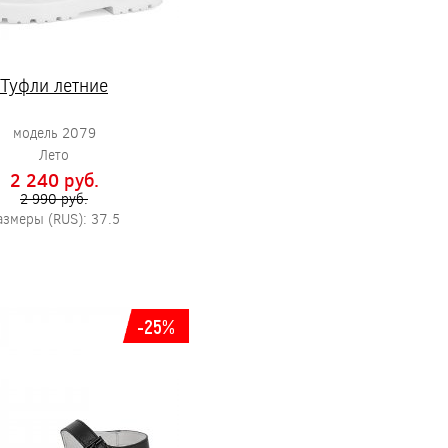
Туфли летние
модель 2079
Лето
2 240 pуб.
2 990 pуб.
азмеры (RUS): 37.5
-25%