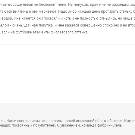
ный вообще никак не беспокоит меня. Из минусов: врач мне не разрешил ход
стаются вмятины и они чернееют. Надо либо каждый день протирать стельку б
водой, мне кажется они постояли и хоть и не полностью отмылись, но чище 
целом - очень удачная покупка, и мне кажется совершенно спокойно и на втор
 если на футболке элементы фиолетового оттенка.
ель. Наши специалисты всегда рады вашей искренней обратной связи. Нам о
 наших постоянных покупателей. С уважением, команда фабрики Лель