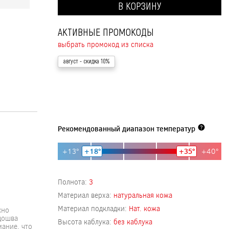
В КОРЗИНУ
АКТИВНЫЕ ПРОМОКОДЫ
выбрать промокод из списка
август
- скидка 10%
Рекомендованный диапазон температур
+13°
+18°
+35°
+40°
Полнота:
3
Материал верха:
натуральная кожа
Материал подкладки:
Нат. кожа
жно
одошва
Высота каблука:
без каблука
ание, что