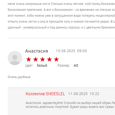
меня очень капризные ноги! Стелька очень мягкая, мой палец болезнен
босоножкам претензия. А вот к босоножкам - со временем на стельке о
этот момент, либо можно уже в запущенном виде потереть мицеллярной 
отмыть очень легко и она в принципе хоть и низкая пачкается редко. В 
удачный - универсальный и под джинсы хорошо, и с цветными брюками,
Анастасия
10.06.2025
09:00
★
★
★
★
★
★
★
★
★
★
Цвет:
белый
Размер:
40
Очень удобные
Коллектив SHOESLEL
11.06.2025
10:22
Анастасия, здравствуйте! Спасибо за выбор нашей обуви Л
остались довольны покупкой. Будем рады видеть вас среди