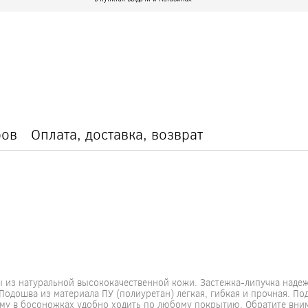
ров
Оплата, доставка, возврат
ы из натуральной высококачественной кожи. Застежка-липучка наде
Подошва из материала ПУ (полиуретан) легкая, гибкая и прочная. П
му в босоножках удобно ходить по любому покрытию. Обратите вним