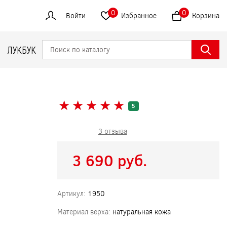
0
0
Войти
Избранное
Корзина
ЛУКБУК
★
★
★
★
★
★
★
★
★
★
5
3 отзыва
3 690 pуб.
Артикул:
1950
Материал верха:
натуральная кожа