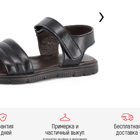
рантия
Примерка и
Бесплатна
 дней
частичный выкуп
доставка
в пунктах выдачи и магазинах