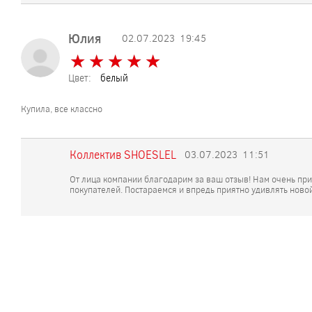
Юлия
02.07.2023
19:45
★
★
★
★
★
★
★
★
★
★
Цвет:
белый
Купила, все классно
Коллектив SHOESLEL
03.07.2023
11:51
От лица компании благодарим за ваш отзыв! Нам очень при
покупателей. Постараемся и впредь приятно удивлять новой