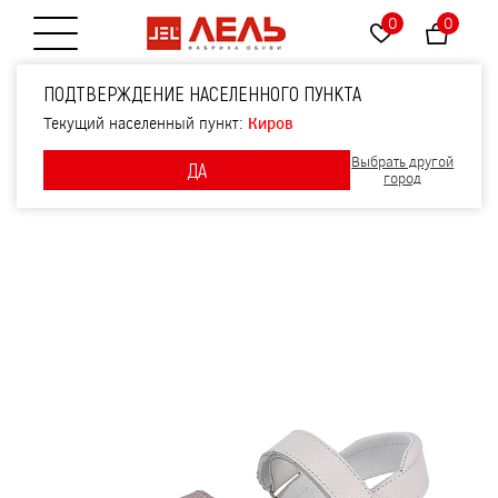
0
0
Открытие меню
Туфли летние, артикул
ПОДТВЕРЖДЕНИЕ НАСЕЛЕННОГО ПУНКТА
1593, цвет белый
Текущий населенный пункт:
Киров
Выбрать другой
ДА
город