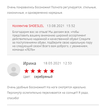
Очень понравились босоножки! Полнота регулируется, стильные,
лаконичные, и одновременно нарядные.
Коллектив SHOESLEL
13.08.2021
15:52
Благодарим вас за отзыв! Мы делаем все, чтобы
представить вашему вниманию широкий ассортимент
действительно надежной и качественной обуви! Следите
за поступлениями обуви, подберите свою идеальную пару
на следующий сезон! Всего вам доброго, с уважением,
команда «ЛЕЛЬ»
Ирина
18.05.2021
12:53
★
★
★
★
★
★
★
★
★
★
Цвет:
серебряный
Очень удобные босоножки!!! На ноге смотрятся идеально.
Перламутр ослепительно переливается на солнце!!! Я рада,
спасибо!