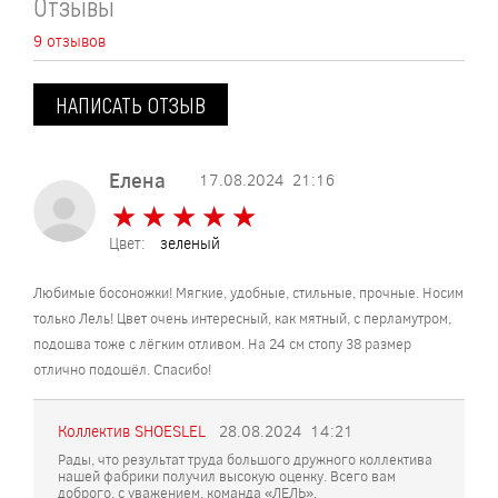
Отзывы
9 отзывов
НАПИСАТЬ ОТЗЫВ
Елена
17.08.2024
21:16
★
★
★
★
★
★
★
★
★
★
Цвет:
зеленый
Любимые босоножки! Мягкие, удобные, стильные, прочные. Носим
только Лель! Цвет очень интересный, как мятный, с перламутром,
подошва тоже с лёгким отливом. На 24 см стопу 38 размер
отлично подошёл. Спасибо!
Коллектив SHOESLEL
28.08.2024
14:21
Рады, что результат труда большого дружного коллектива
нашей фабрики получил высокую оценку. Всего вам
доброго, с уважением, команда «ЛЕЛЬ».