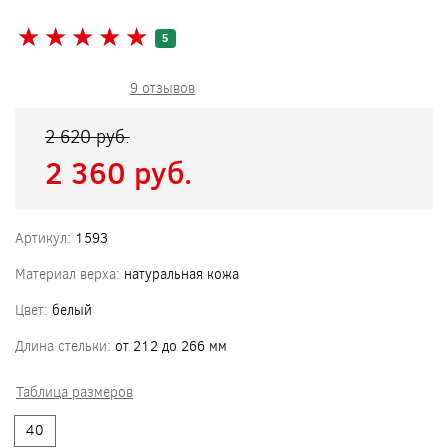
★
★
★
★
★
★
★
★
★
★
5
9 отзывов
2 620 pуб.
2 360 pуб.
Артикул:
1593
Материал верха:
натуральная кожа
Цвет:
белый
Длина стельки:
от 212 до 266 мм
Таблица размеров
40