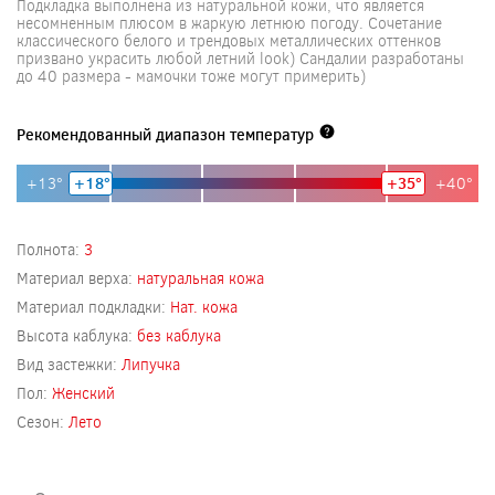
Подкладка выполнена из натуральной кожи, что является
несомненным плюсом в жаркую летнюю погоду. Сочетание
классического белого и трендовых металлических оттенков
призвано украсить любой летний look) Сандалии разработаны
до 40 размера - мамочки тоже могут примерить)
Рекомендованный диапазон температур
+13°
+18°
+35°
+40°
Полнота:
3
Материал верха:
натуральная кожа
Материал подкладки:
Нат. кожа
Высота каблука:
без каблука
Вид застежки:
Липучка
Пол:
Женский
Сезон:
Лето