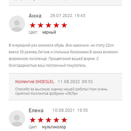
Анна
29.07.2022
19:45
★
★
★
★
★
★
★
★
★
★
Цвет:
черный
В очередной раз заказала обувь .Все идеально ,на стопу 22см
взяла 35 размер.Легкие и стильные босоножки.В заказ вложили
фирменное полотенце. Процветания вашей фирме. С
благодарностью ваш постоянный покупатель.
Коллектив SHOESLEL
11.08.2022
09:53
Спасибо за высокую оценку нашей работы! Нам очень
приятно! Коллектив фабрики «ЛЕЛЬ»
Елена
10.08.2021
19:35
★
★
★
★
★
★
★
★
★
★
Цвет:
мультиколор