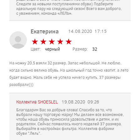
Следите за новыми поступлениями обуви) Подберите
идеальную пару на следующий сезон! Всего вам доброго,
с уважением, команда «ЛЕЛЬ».
Екатерина
14.08.2020
17:15
★
★
★
★
★
★
★
★
★
★
Цвет:
черный
Размер:
32
На ножку 20,5 взяли 32 размер. Запас небольшой. Не люблю,
когда сильно велика обувь. На школьный год точно хватит, а лето
будет видно. Жаль себе не успела ничего купить, 37 размеры
разобрали)))
Коллектив SHOESLEL
19.08.2020
09:26
Благодарим Вас за добрые слова! Спасибо за то, что
выбрали нашу торговую марку! Мы делаем все возможное,
чтобы наша обувь приносила удовольствие и детям, и их
родителям. Сейчас появилось много моделей 37 размера.
Выбирайте в настройках фильтра. Коллектив фабрики
обуви "Лель".