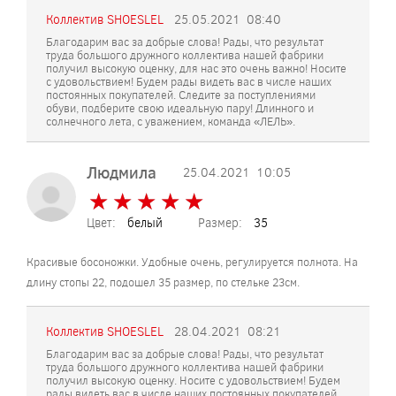
Коллектив SHOESLEL
25.05.2021
08:40
Благодарим вас за добрые слова! Рады, что результат
труда большого дружного коллектива нашей фабрики
получил высокую оценку, для нас это очень важно! Носите
с удовольствием! Будем рады видеть вас в числе наших
постоянных покупателей. Следите за поступлениями
обуви, подберите свою идеальную пару! Длинного и
солнечного лета, с уважением, команда «ЛЕЛЬ».
Людмила
25.04.2021
10:05
★
★
★
★
★
★
★
★
★
★
Цвет:
белый
Размер:
35
Красивые босоножки. Удобные очень, регулируется полнота. На
длину стопы 22, подошел 35 размер, по стельке 23см.
Коллектив SHOESLEL
28.04.2021
08:21
Благодарим вас за добрые слова! Рады, что результат
труда большого дружного коллектива нашей фабрики
получил высокую оценку. Носите с удовольствием! Будем
рады видеть вас в числе наших постоянных покупателей.