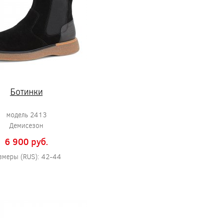
Ботинки
модель 2413
Демисезон
6 900 pуб.
змеры (RUS): 42-44