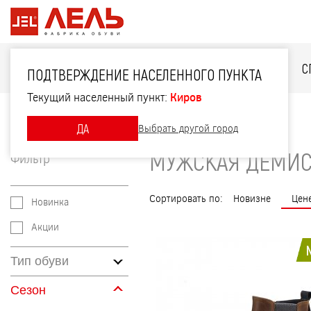
ДЛЯ НЕЁ
ДЛЯ НЕГО
ДЛЯ ДЕТЕЙ
С
ПОДТВЕРЖДЕНИЕ НАСЕЛЕННОГО ПУНКТА
Текущий населенный пункт:
Киров
Главная
Каталог
Мужская демисезонная обувь
ДА
Выбрать другой город
МУЖСКАЯ ДЕМИС
Фильтр
Сортировать по:
Новизне
Цен
Новинка
Акции
Тип обуви
Сезон