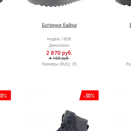
Ботинки байка
модель 1836
Демисезон
2 870 pуб.
4 100 pуб.
Размеры (RUS): 35
Ра
30%
-30%