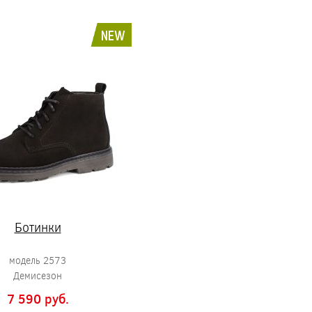
NEW
Ботинки
модель 2573
Демисезон
7 590 pуб.