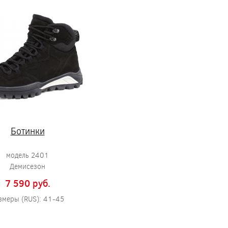
Ботинки
модель 2401
Демисезон
7 590 pуб.
змеры (RUS): 41-45