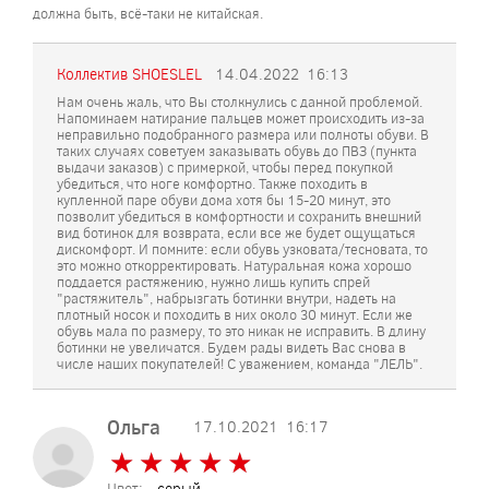
должна быть, всё-таки не китайская.
Коллектив SHOESLEL
14.04.2022
16:13
Нам очень жаль, что Вы столкнулись с данной проблемой.
Напоминаем натирание пальцев может происходить из-за
неправильно подобранного размера или полноты обуви. В
таких случаях советуем заказывать обувь до ПВЗ (пункта
выдачи заказов) с примеркой, чтобы перед покупкой
убедиться, что ноге комфортно. Также походить в
купленной паре обуви дома хотя бы 15-20 минут, это
позволит убедиться в комфортности и сохранить внешний
вид ботинок для возврата, если все же будет ощущаться
дискомфорт. И помните: если обувь узковата/тесновата, то
это можно откорректировать. Натуральная кожа хорошо
поддается растяжению, нужно лишь купить спрей
"растяжитель", набрызгать ботинки внутри, надеть на
плотный носок и походить в них около 30 минут. Если же
обувь мала по размеру, то это никак не исправить. В длину
ботинки не увеличатся. Будем рады видеть Вас снова в
числе наших покупателей! С уважением, команда "ЛЕЛЬ".
Ольга
17.10.2021
16:17
★
★
★
★
★
★
★
★
★
★
Цвет:
серый