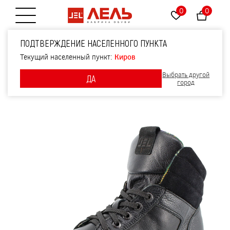
0
0
Открытие меню
Ботинки байка, артикул
ПОДТВЕРЖДЕНИЕ НАСЕЛЕННОГО ПУНКТА
1836, цвет черный
Текущий населенный пункт:
Киров
Выбрать другой
ДА
город