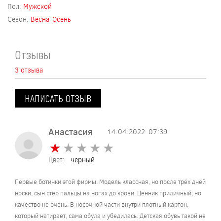
Пол:
Мужской
Сезон:
Весна-Осень
Отзывы
3 отзыва
НАПИСАТЬ ОТЗЫВ
Анастасия
14.04.2022
07:39
★
★
★
★
★
★
★
★
★
★
Цвет:
черный
Первые ботинки этой фирмы. Модель классная, но после трёх дней
носки, сын стёр пальцы на ногах до крови. Ценник приличный, но
качество не очень. В носочной части внутри плотный картон,
который натирает, сама обула и убедилась. Детская обувь такой не