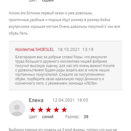
Носим эти ботинки первый сезон и уже довольны,
практичные,удобные и модные.Идут размер в размер.байка
внутри,кожа хорошая мягкая.Очень довольны покупкой.У нас вся
обувь Лель.
Коллектив SHOESLEL
18.10.2021
13:19
Благодарим вас за добрые слова! Рады, что результат
труда большого дружного коллектива нашей фабрики
получил высокую оценку, для нас это очень важно! Носите
с удовольствием! Будем рады видеть вас в числе наших
постоянных покупателей. Следите за поступлениями
обуви, подберите свою идеальную пару! Длинного и
солнечного лета, с уважением, команда «ЛЕЛЬ».
Елена
12.04.2021
18:05
★
★
★
★
★
★
★
★
★
★
Цвет:
синий
Размер:
39
Выбрали именно эту модель из 3 этой фирмы, потому что сын не