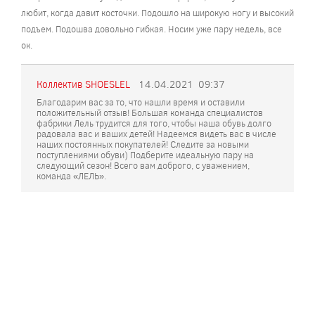
любит, когда давит косточки. Подошло на широкую ногу и высокий
подъем. Подошва довольно гибкая. Носим уже пару недель, все
ок.
Коллектив SHOESLEL
14.04.2021
09:37
Благодарим вас за то, что нашли время и оставили
положительный отзыв! Большая команда специалистов
фабрики Лель трудится для того, чтобы наша обувь долго
радовала вас и ваших детей! Надеемся видеть вас в числе
наших постоянных покупателей! Следите за новыми
поступлениями обуви) Подберите идеальную пару на
следующий сезон! Всего вам доброго, с уважением,
команда «ЛЕЛЬ».