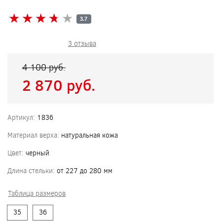
★
★
★
★
★
★
★
★
★
★
3.7
3 отзыва
4 100 pуб.
2 870 pуб.
Артикул:
1836
Материал верха:
натуральная кожа
Цвет:
черный
Длина стельки:
от 227 до 280 мм
Таблица размеров
35
36