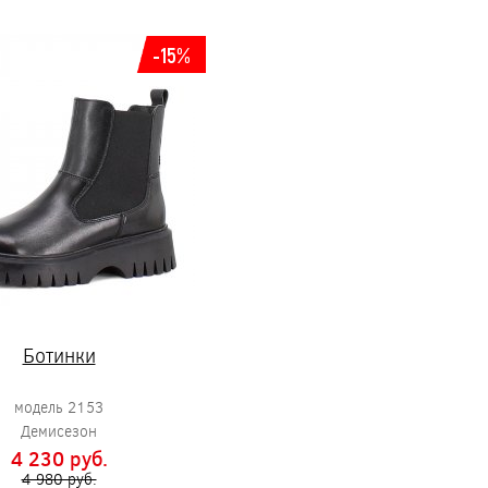
-15%
Ботинки
модель 2153
Демисезон
4 230 pуб.
4 980 pуб.