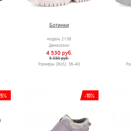
Ботинки
модель 2138
Демисезон
4 530 pуб.
5 330 pуб.
Размеры (RUS): 36-40
Ра
-5%
-10%