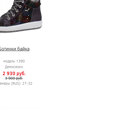
Ботинки байка
модель 1390
Демисезон
2 930 pуб.
3 900 pуб.
змеры (RUS): 27-32