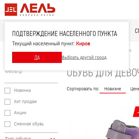
ДЛЯ НЕЁ
ДЛЯ НЕГО
ДЛЯ ДЕТЕЙ
С
ПОДТВЕРЖДЕНИЕ НАСЕЛЕННОГО ПУНКТА
Текущий населенный пункт:
Киров
Главная
Каталог
Для детей
Обувь для девочек
ДА
Выбрать другой город
ОБУВЬ ДЛЯ ДЕВО
Фильтр
Сортировать по:
Новизне
Цен
Новинка
Хит продаж
Акции
Сменная обувь