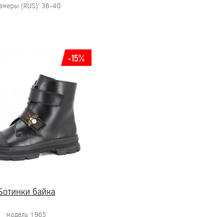
змеры (RUS): 36-40
-15%
Ботинки байка
модель 1965