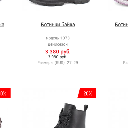
ка
Ботинки байка
Ботин
модель 1973
Демисезон
3 380 pуб.
3 980 pуб.
Размеры (RUS): 27-29
Ра
20%
-20%