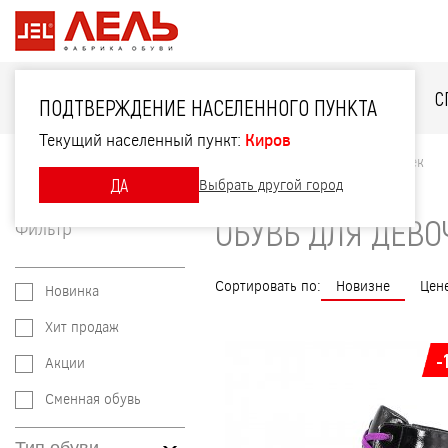
ДЛЯ НЕЁ
ДЛЯ НЕГО
ДЛЯ ДЕТЕЙ
С
ПОДТВЕРЖДЕНИЕ НАСЕЛЕННОГО ПУНКТА
Текущий населенный пункт:
Киров
Главная
Каталог
Для детей
Обувь для девочек
ДА
Выбрать другой город
ОБУВЬ ДЛЯ ДЕВО
Фильтр
Сортировать по:
Новизне
Цен
Новинка
Хит продаж
-
Акции
Сменная обувь