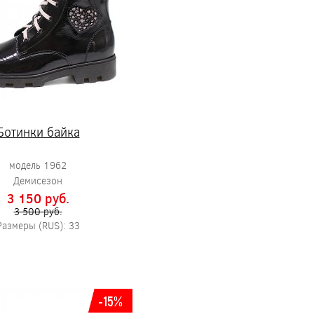
Ботинки байка
модель 1962
Демисезон
3 150 pуб.
3 500 pуб.
Размеры (RUS): 33
-15%