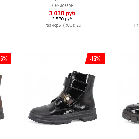
Демисезон
3 030 pуб.
3 570 pуб.
Размеры (RUS): 29
Ра
15%
-15%