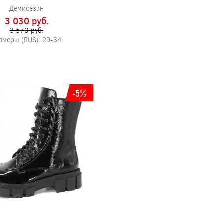
Демисезон
3 030 pуб.
3 570 pуб.
змеры (RUS): 29-34
-5%