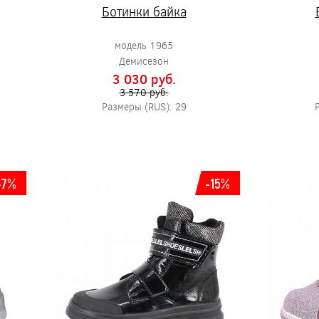
Ботинки байка
модель 1965
Демисезон
3 030 pуб.
3 570 pуб.
Размеры (RUS): 29
-7%
-15%