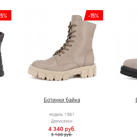
15%
-15%
Ботинки байка
модель 1981
Демисезон
4 340 pуб.
5 100 pуб.