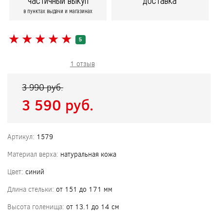
частичный выкуп
доставка
в пунктах выдачи и магазинах
★
★
★
★
★
★
★
★
★
★
5
1 отзыв
3 990 pуб.
3 590 pуб.
Артикул:
1579
Материал верха:
натуральная кожа
Цвет:
синий
Длина стельки:
от 151 до 171 мм
Высота голенища:
от 13.1 до 14 см