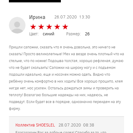
Ирина
26.07.2020
13:30
★
★
★
★
★
★
★
★
★
★
Цвет:
синий
Размер:
26
Пришли сапожки, сказать что я очень довольна, это ничего не
сказать! Просто великолепные! Мех на везде очень плотный что на
стельке, что по ножке! Подошва толстая, хорошо рефленая, думаю
что не будет скользить! Сапожки на широку ногу и с подъемом
подошли идеально, еще и носочек можно одеть. Видно что
ребёнку очень комфортно в них ходить! Все хорошо прошито, клея
нигде нет, нос усилен. Остальсь дождаться зимы и проверить на
теплоту! Возлагаю большие надежды на них, надеюсь, не
подведут. Если будет все в порядке, однозначно переидем на эту
фирму.
Коллектив SHOESLEL
28.07.2020
08:38
Благодарим Вас за добрые слова! Спасибо за то, что