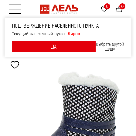
0
0
Открытие меню
Сапожки малодетские
ПОДТВЕРЖДЕНИЕ НАСЕЛЕННОГО ПУНКТА
нат.мех, артикул 1579,
Текущий населенный пункт:
Киров
Выбрать другой
ДА
цвет синий
город