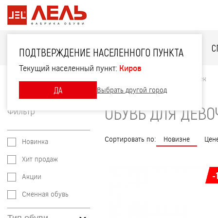
ДЛЯ НЕЁ
ДЛЯ НЕГО
ДЛЯ ДЕТЕЙ
С
ПОДТВЕРЖДЕНИЕ НАСЕЛЕННОГО ПУНКТА
Текущий населенный пункт:
Киров
Главная
Каталог
Для детей
Обувь для девочек
ДА
Выбрать другой город
ОБУВЬ ДЛЯ ДЕВО
Фильтр
Сортировать по:
Новизне
Цен
Новинка
Хит продаж
-
Акции
Сменная обувь