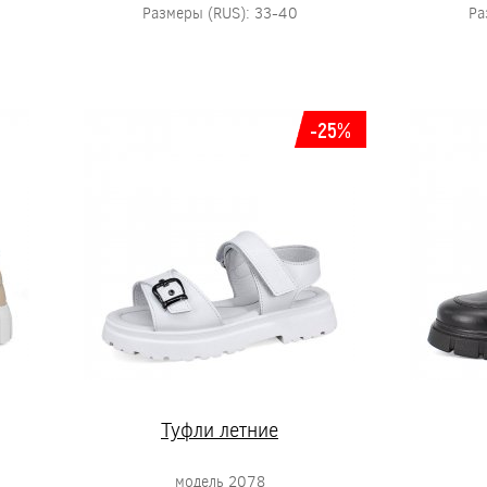
Размеры (RUS): 33-40
Ра
-25%
Туфли летние
модель 2078