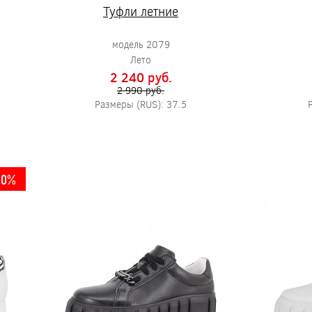
Туфли летние
модель 2079
Лето
2 240 pуб.
2 990 pуб.
Размеры (RUS): 37.5
10%