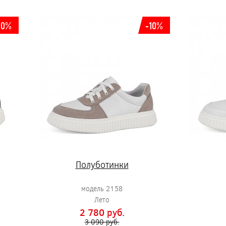
10%
-10%
Полуботинки
модель 2158
Лето
2 780 pуб.
3 090 pуб.