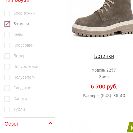
Тип обуви
Босоножки
Ботинки
Кеды
Кроссовки
Ботинки
Лоферы
Полуботинки
модель 2257
Зима
Полусапоги
6 700 pуб.
Сандалии
Размеры (RUS): 36-40
Сапоги
Туфли
Сезон