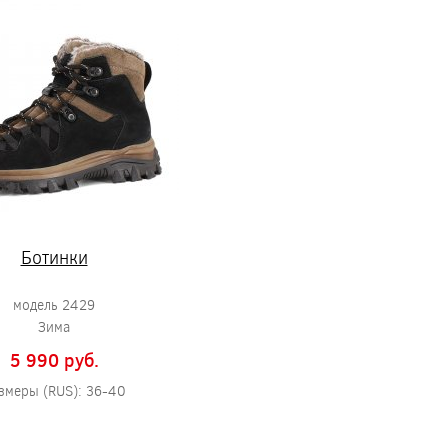
Ботинки
модель 2429
Зима
5 990 pуб.
змеры (RUS): 36-40