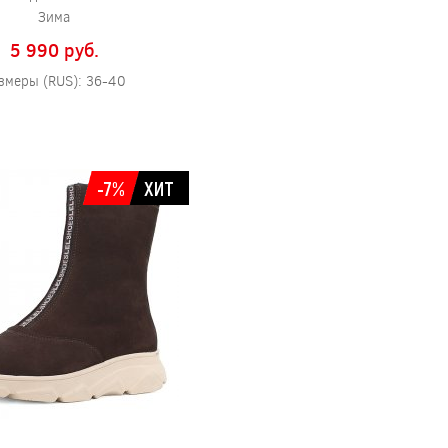
Зима
5 990 pуб.
змеры (RUS): 36-40
-7%
ХИТ