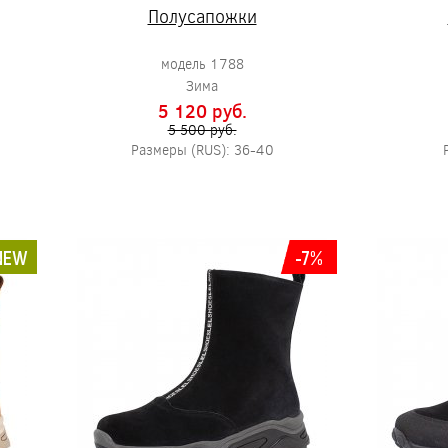
Полусапожки
модель 1788
Зима
5 120 pуб.
5 500 pуб.
Размеры (RUS): 36-40
NEW
-7%