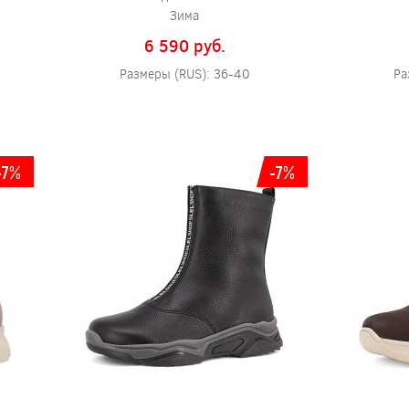
Зима
6 590 pуб.
Размеры (RUS): 36-40
Ра
-7%
-7%