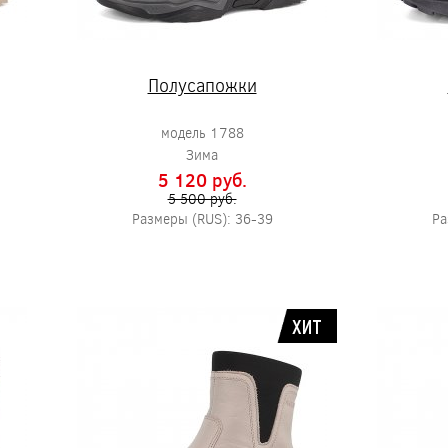
Полусапожки
модель 1788
Зима
5 120 pуб.
5 500 pуб.
Размеры (RUS): 36-39
Ра
ХИТ