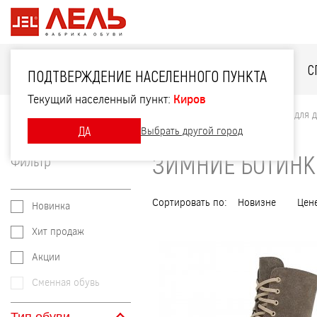
ДЛЯ НЕЁ
ДЛЯ НЕГО
ДЛЯ ДЕТЕЙ
С
ПОДТВЕРЖДЕНИЕ НАСЕЛЕННОГО ПУНКТА
Текущий населенный пункт:
Киров
Главная
Каталог
Для детей
Зимние ботинки для 
ДА
Выбрать другой город
ЗИМНИЕ БОТИНК
Фильтр
Сортировать по:
Новизне
Цен
Новинка
Хит продаж
Акции
Сменная обувь