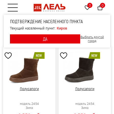
0
0
Открытие меню
ПОДТВЕРЖДЕНИЕ НАСЕЛЕННОГО ПУНКТА
ЗИМНЯЯ ОБУВЬ ДЛЯ ДЕВОЧЕК
Текущий населенный пункт:
Киров
Фильтры
Выбрать другой
ДА
Сортировать по:
Новизне
Цене
Скидке
город
NEW
NEW
Полусапоги
Полусапоги
модель 2454
модель 2454
Зима
Зима