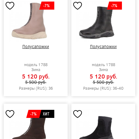
-7%
-7%
Полусапожки
Полусапожки
модель 1788
модель 1788
Зима
Зима
5 120 pуб.
5 120 pуб.
5 500 pуб.
5 500 pуб.
Размеры (RUS): 36
Размеры (RUS): 36-40
-7%
ХИТ