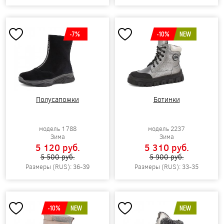
-7%
-10%
NEW
Полусапожки
Ботинки
модель 1788
модель 2237
Зима
Зима
5 120 pуб.
5 310 pуб.
5 500 pуб.
5 900 pуб.
Размеры (RUS): 36-39
Размеры (RUS): 33-35
-10%
NEW
NEW