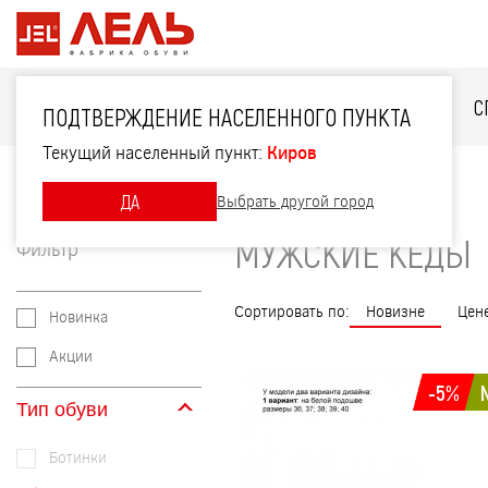
ДЛЯ НЕЁ
ДЛЯ НЕГО
ДЛЯ ДЕТЕЙ
С
ПОДТВЕРЖДЕНИЕ НАСЕЛЕННОГО ПУНКТА
Текущий населенный пункт:
Киров
Главная
Каталог
Мужские кеды
ДА
Выбрать другой город
МУЖСКИЕ КЕДЫ
Фильтр
Сортировать по:
Новизне
Цен
Новинка
Акции
-5%
Тип обуви
Ботинки