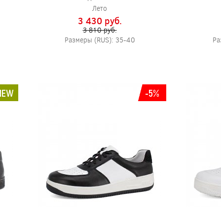
Лето
3 430 pуб.
3 810 pуб.
Размеры (RUS): 35-40
Ра
NEW
-5%