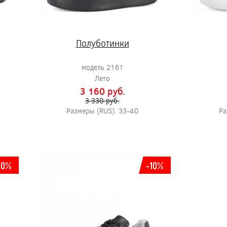
Полуботинки
модель 2161
Лето
3 160 pуб.
3 330 pуб.
Размеры (RUS): 33-40
Ра
10%
-10%