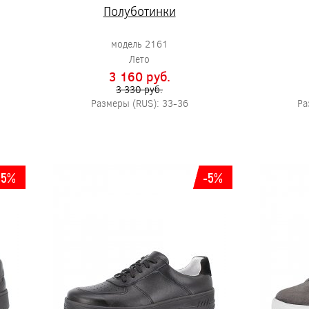
Полуботинки
модель 2161
Лето
3 160 pуб.
3 330 pуб.
Размеры (RUS): 33-36
Ра
25%
-5%