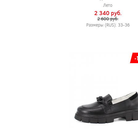
Лето
2 340 pуб.
2 600 pуб.
Размеры (RUS): 33-36
-