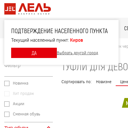
ДЛЯ НЕЁ
ДЛЯ НЕГО
ДЛЯ ДЕТЕЙ
С
ПОДТВЕРЖДЕНИЕ НАСЕЛЕННОГО ПУНКТА
Текущий населенный пункт:
Киров
Главная
Каталог
Для детей
Туфли для девочек че
ДА
Выбрать другой город
ТУФЛИ ДЛЯ ДЕВО
Фильтр
Сортировать по:
Новизне
Цен
Новинка
Хит продаж
Акции
Сменная обувь