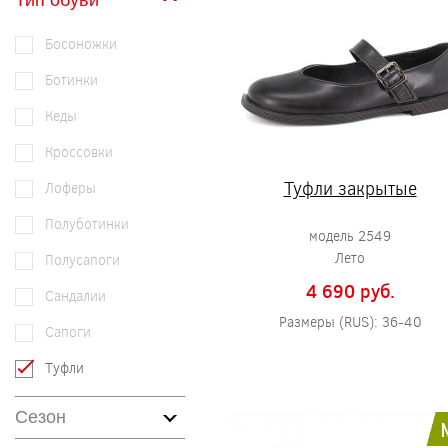
Тип обуви
Босоножки
Ботинки
Кеды
Кроссовки
Туфли закрытые
Лоферы
Полуботинки
модель 2549
Лето
Полусапоги
4 690 pуб.
Сандалии
Размеры (RUS): 36-40
Сапоги
Туфли
Сезон