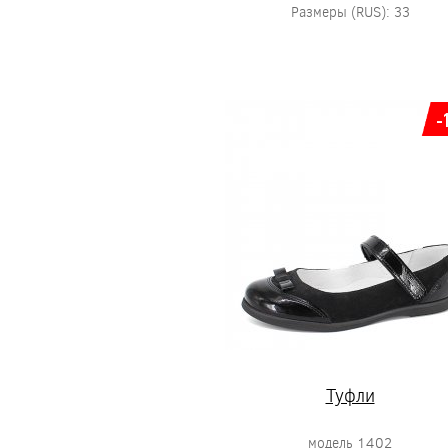
Размеры (RUS): 33
-
Туфли
модель 1402