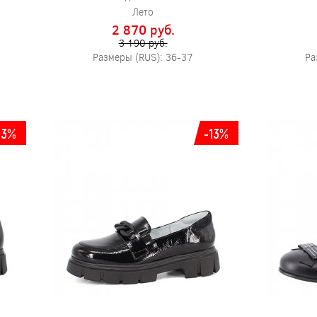
Лето
2 870 pуб.
3 190 pуб.
Размеры (RUS): 36-37
Ра
13%
-13%