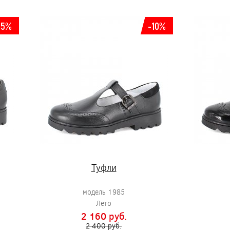
15%
-10%
Туфли
модель 1985
Лето
2 160 pуб.
2 400 pуб.