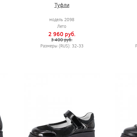
Туфли
модель 2098
Лето
2 960 pуб.
3 400 pуб.
Размеры (RUS): 32-33