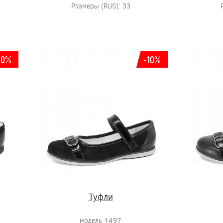
Размеры (RUS): 33
10%
-10%
Туфли
модель 1497