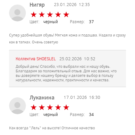
Нигяр
23.01.2026
12:35
★
★
★
★
★
★
★
★
★
★
Цвет:
черный
Размер:
37
Супер удобнейшая обувь! Мягкая кожа и подошва. Надела и сразу
как в тапках. Очень советую
Коллектив SHOESLEL
25.02.2026
10:52
Добрый день! Спасибо, что выбрали нас и нашу обувь.
Благодарим за положительный отзыв. Для нас важно, что
вы доверяете нашему бренду и делаете выбор в пользу
натуральности, надежности, практичности и качества.
Луканина
17.01.2026
16:30
★
★
★
★
★
★
★
★
★
★
Цвет:
черный
Размер:
34
Как всегда "Лель" на высоте! Отличное качество