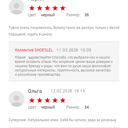
★
★
★
★
★
★
★
★
★
★
Цвет:
черный
Размер:
36
Туфли очень понравились. Возьму такие же дочери, только с белой
подошвой, ходить в школу.
Коллектив SHOESLEL
11.03.2026
10:09
Мария , здравствуйте! Спасибо, что выбрали нас и нашли
время оставить отзыв. Мы искренне ценим ваше доверие к
нашему бренду и рады, что вам по душе наша философия:
натуральные материалы, практичность, высокое качество
и российское производство.
Ольга
12.02.2026
16:15
★
★
★
★
★
★
★
★
★
★
Цвет:
черный
Размер:
34
Суперские. Натуральная кожа. Себе бы купила, рада за доченьку