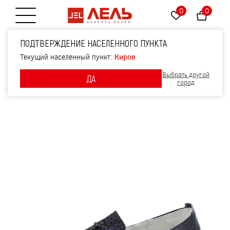
0
0
Открытие меню
Туфли, артикул 2326,
ПОДТВЕРЖДЕНИЕ НАСЕЛЕННОГО ПУНКТА
цвет синий
Текущий населенный пункт:
Киров
Выбрать другой
ДА
город