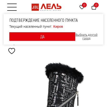
0
0
Открытие меню
Сапожки нат.мех,
ПОДТВЕРЖДЕНИЕ НАСЕЛЕННОГО ПУНКТА
артикул 1931, цвет
Текущий населенный пункт:
Киров
Выбрать другой
ДА
черный
город