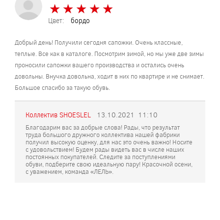
★
★
★
★
★
★
★
★
★
★
Цвет:
бордо
Добрый день! Получили сегодня сапожки. Очень классные,
теплые. Все как в каталоге. Посмотрим зимой, но мы уже две зимы
проносили сапожки вашего производства и остались очень
довольны. Внучка довольна, ходит в них по квартире и не снимает.
Большое спасибо за такую обувь.
Коллектив SHOESLEL
13.10.2021
11:10
Благодарим вас за добрые слова! Рады, что результат
труда большого дружного коллектива нашей фабрики
получил высокую оценку, для нас это очень важно! Носите
с удовольствием! Будем рады видеть вас в числе наших
постоянных покупателей. Следите за поступлениями
обуви, подберите свою идеальную пару! Красочной осени,
с уважением, команда «ЛЕЛЬ».