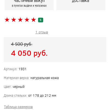
частичный выкуп
доставка
в пунктах выдачи и магазинах
★
★
★
★
★
★
★
★
★
★
5
1 отзыв
4 500 pуб.
4 050 pуб.
Артикул:
1931
Материал верха:
натуральная кожа
Цвет:
черный
Длина стельки:
от 178 до 212 мм
Таблица размеров