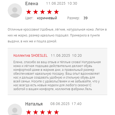
Елена
11.06.2025
10:30
★
★
★
★
★
★
★
★
★
★
Цвет:
коричневый
Размер:
39
Отличные кроссовки! Удобные, лёгкие, натуральная кожа. Летом в
них не жарко, размер идеально подошёл. Примерила в пункте
выдачи, в них же и пошла домой.
Коллектив SHOESLEL
11.06.2025
10:20
Елена, спасибо за ваш отзыв и тёплые слова! Натуральная
кожа и лёгкая подошва действительно делают обувь
комфортной даже в жаркие дни, а правильный размер
обеспечивает идеальную посадку. Ваш опыт вдохновляет
нас и дальше создавать удобную и стильную обувь для
всей семьи. Носите с удовольствием и не забывайте, что у
нас всегда есть новые модели для любого сезона! С
заботой о вашем комфорте, коллектив фабрики Лель
Наталья
08.06.2025
17:40
★
★
★
★
★
★
★
★
★
★