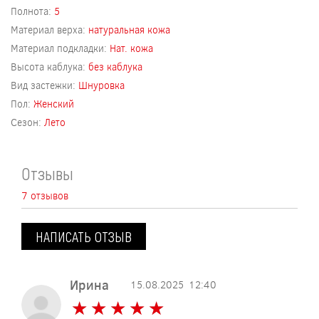
Полнота:
5
Материал верха:
натуральная кожа
Материал подкладки:
Нат. кожа
Высота каблука:
без каблука
Вид застежки:
Шнуровка
Пол:
Женский
Сезон:
Лето
Отзывы
7 отзывов
НАПИСАТЬ ОТЗЫВ
Ирина
15.08.2025
12:40
★
★
★
★
★
★
★
★
★
★