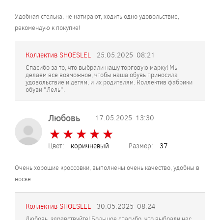
Удобная стелька, не натирают, ходить одно удовольствие,
рекомендую к покупке!
Коллектив SHOESLEL
25.05.2025
08:21
Спасибо за то, что выбрали нашу торговую марку! Мы
делаем все возможное, чтобы наша обувь приносила
удовольствие и детям, и их родителям. Коллектив фабрики
обуви "Лель".
Любовь
17.05.2025
13:30
★
★
★
★
★
★
★
★
★
★
Цвет:
коричневый
Размер:
37
Очень хорошие кроссовки, выполнены очень качество, удобны в
носке
Коллектив SHOESLEL
30.05.2025
08:24
Любовь, здравствуйте! Большое спасибо, что выбрали нас