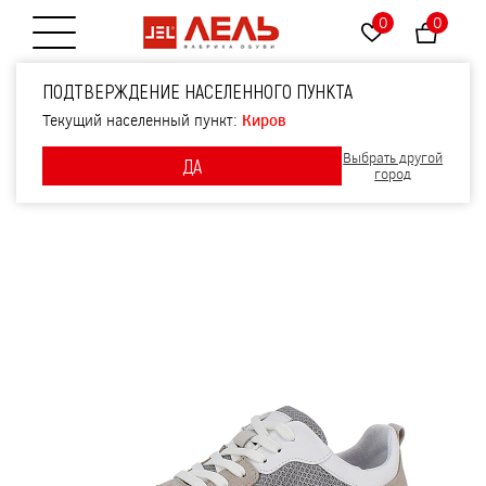
0
0
Открытие меню
Полуботинки, артикул
ПОДТВЕРЖДЕНИЕ НАСЕЛЕННОГО ПУНКТА
2387, цвет песочный
Текущий населенный пункт:
Киров
Выбрать другой
ДА
город