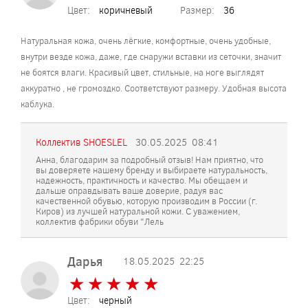
Цвет:
коричневый
Размер:
36
Натуральная кожа, очень лёгкие, комфортные, очень удобные,
внутри везде кожа, даже, где снаружи вставки из сеточки, значит
не боятся влаги. Красивый цвет, стильные, на ноге выглядят
аккуратно , не громоздко. Соответствуют размеру. Удобная высота
каблука.
Коллектив SHOESLEL
30.05.2025
08:41
Анна, благодарим за подробный отзыв! Нам приятно, что
вы доверяете нашему бренду и выбираете натуральность,
надежность, практичность и качество. Мы обещаем и
дальше оправдывать ваше доверие, радуя вас
качественной обувью, которую производим в России (г.
Киров) из лучшей натуральной кожи. С уважением,
коллектив фабрики обуви "Лель
Дарья
18.05.2025
22:25
★
★
★
★
★
★
★
★
★
★
Цвет:
черный