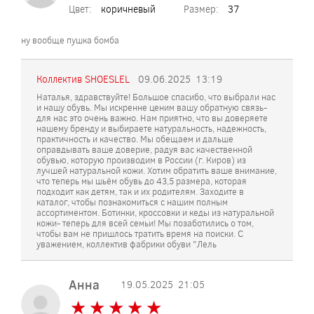
Цвет:
коричневый
Размер:
37
ну вообще пушка бомба
Коллектив SHOESLEL
09.06.2025
13:19
Наталья, здравствуйте! Большое спасибо, что выбрали нас
и нашу обувь. Мы искренне ценим вашу обратную связь-
для нас это очень важно. Нам приятно, что вы доверяете
нашему бренду и выбираете натуральность, надежность,
практичность и качество. Мы обещаем и дальше
оправдывать ваше доверие, радуя вас качественной
обувью, которую производим в России (г. Киров) из
лучшей натуральной кожи. Хотим обратить ваше внимание,
что теперь мы шьём обувь до 43,5 размера, которая
подходит как детям, так и их родителям. Заходите в
каталог, чтобы познакомиться с нашим полным
ассортиментом. Ботинки, кроссовки и кеды из натуральной
кожи- теперь для всей семьи! Мы позаботились о том,
чтобы вам не пришлось тратить время на поиски. С
уважением, коллектив фабрики обуви "Лель
Анна
19.05.2025
21:05
★
★
★
★
★
★
★
★
★
★