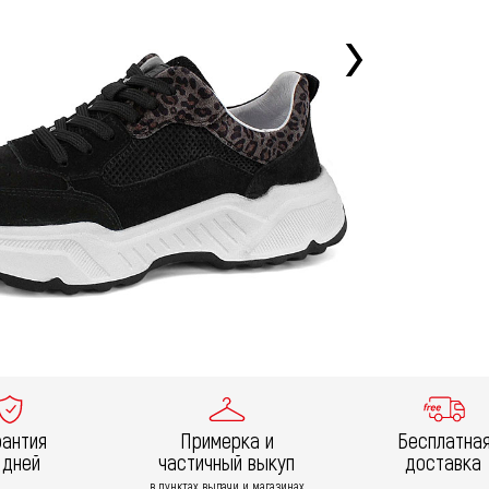
рантия
Примерка и
Бесплатна
 дней
частичный выкуп
доставка
в пунктах выдачи и магазинах