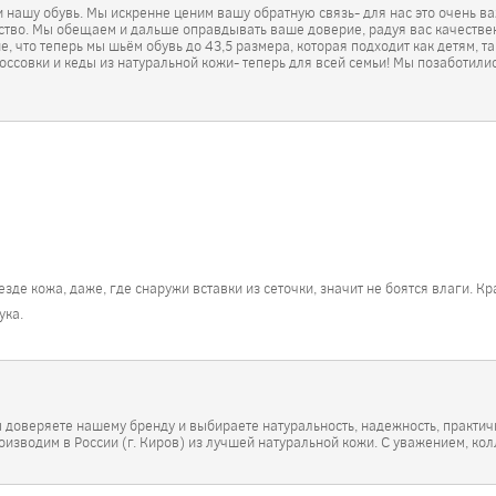
и нашу обувь. Мы искренне ценим вашу обратную связь- для нас это очень в
ество. Мы обещаем и дальше оправдывать ваше доверие, радуя вас качествен
 что теперь мы шьём обувь до 43,5 размера, которая подходит как детям, так
ссовки и кеды из натуральной кожи- теперь для всей семьи! Мы позаботилис
зде кожа, даже, где снаружи вставки из сеточки, значит не боятся влаги. Кр
ука.
ы доверяете нашему бренду и выбираете натуральность, надежность, практи
оизводим в России (г. Киров) из лучшей натуральной кожи. С уважением, ко