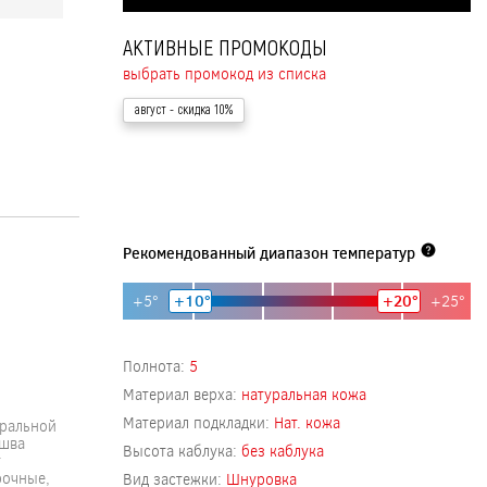
АКТИВНЫЕ ПРОМОКОДЫ
выбрать промокод из списка
август
- скидка 10%
Рекомендованный диапазон температур
+5°
+10°
+20°
+25°
Полнота:
5
Материал верха:
натуральная кожа
Материал подкладки:
Нат. кожа
уральной
ошва
Высота каблука:
без каблука
т
рочные,
Вид застежки:
Шнуровка