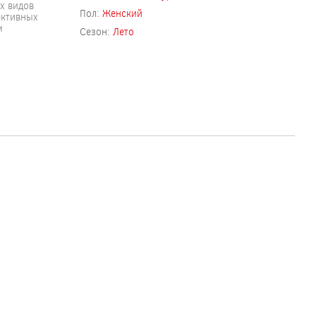
х видов
Пол:
Женский
активных
м
Сезон:
Лето