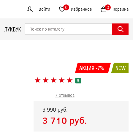
0
0
Войти
Избранное
Корзина
ЛУКБУК
АКЦИЯ -7%
NEW
★
★
★
★
★
★
★
★
★
★
5
7 отзывов
3 990 pуб.
3 710 pуб.