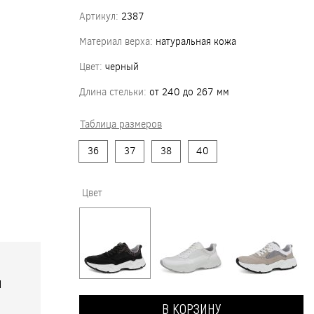
Артикул:
2387
Материал верха:
натуральная кожа
Цвет:
черный
Длина стельки:
от 240 до 267 мм
Таблица размеров
36
37
38
40
Цвет
я
В КОРЗИНУ