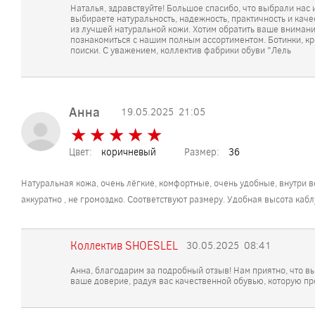
Наталья, здравствуйте! Большое спасибо, что выбрали нас 
выбираете натуральность, надежность, практичность и кач
из лучшей натуральной кожи. Хотим обратить ваше внимание,
познакомиться с нашим полным ассортиментом. Ботинки, кро
поиски. С уважением, коллектив фабрики обуви "Лель
Анна
19.05.2025
21:05
★
★
★
★
★
★
★
★
★
★
Цвет:
коричневый
Размер:
36
Натуральная кожа, очень лёгкие, комфортные, очень удобные, внутри ве
аккуратно , не громоздко. Соответствуют размеру. Удобная высота кабл
Коллектив SHOESLEL
30.05.2025
08:41
Анна, благодарим за подробный отзыв! Нам приятно, что в
ваше доверие, радуя вас качественной обувью, которую пр