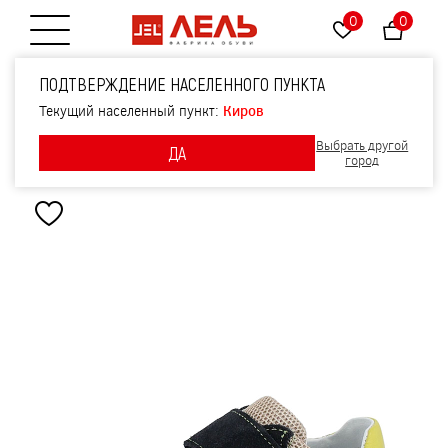
0
0
Открытие меню
Полуботинки
ПОДТВЕРЖДЕНИЕ НАСЕЛЕННОГО ПУНКТА
малодетские, артикул
Текущий населенный пункт:
Киров
Выбрать другой
ДА
2349, цвет синий
город