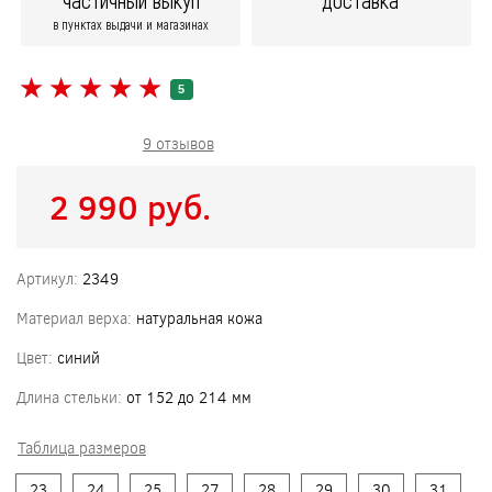
частичный выкуп
доставка
в пунктах выдачи и магазинах
★
★
★
★
★
★
★
★
★
★
5
9 отзывов
2 990 pуб.
Артикул:
2349
Материал верха:
натуральная кожа
Цвет:
синий
Длина стельки:
от 152 до 214 мм
Таблица размеров
23
24
25
27
28
29
30
31