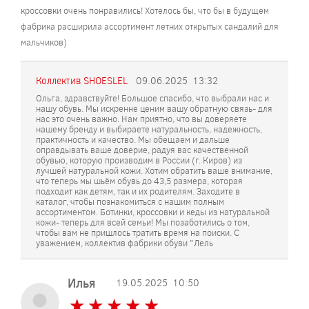
кроссовки очень понравились! Хотелось бы, что бы в будущем
фабрика расширила ассортимент летних открытых сандалий для
мальчиков)
Коллектив SHOESLEL
09.06.2025
13:32
Ольга, здравствуйте! Большое спасибо, что выбрали нас и
нашу обувь. Мы искренне ценим вашу обратную связь- для
нас это очень важно. Нам приятно, что вы доверяете
нашему бренду и выбираете натуральность, надежность,
практичность и качество. Мы обещаем и дальше
оправдывать ваше доверие, радуя вас качественной
обувью, которую производим в России (г. Киров) из
лучшей натуральной кожи. Хотим обратить ваше внимание,
что теперь мы шьём обувь до 43,5 размера, которая
подходит как детям, так и их родителям. Заходите в
каталог, чтобы познакомиться с нашим полным
ассортиментом. Ботинки, кроссовки и кеды из натуральной
кожи- теперь для всей семьи! Мы позаботились о том,
чтобы вам не пришлось тратить время на поиски. С
уважением, коллектив фабрики обуви "Лель
Илья
19.05.2025
10:50
★
★
★
★
★
★
★
★
★
★