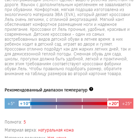
дороге. Язычок с дополнительным креплением не заваливается
при обувании. Комфортная, мягкая подошва изготовлена из
экологичного материала ЭВА (EVA), который делает кроссовки
Лель очень легкими, с отличной амортизацией. Мягкий кант
обеспечивает комфортное размещение ноги и надежное
прилегание. Кроссовки от Лель прочные, удобные, красивые и
современные. Детские кроссовки - один из самых
востребованных видов детской обуви в летнее время: в них
ребенок ходит в детский сад, играет во дворе и гуляет.
Кроссовки отлично подойдут как для жарких летних дней, так и
для демисезонной теплой погоды. Сменная обувь для сада,
школы, прогулки должна быть удобной, легкой и практичной,
всем этим требованиям соответствуют кроссовки фабрики
обуви Лель. Чтобы правильно подобрать размер, обратите
внимание на таблицу размеров во второй карточке товара.
Рекомендованный диапазон температур
+5°
+10°
+20°
+25°
Полнота:
5
Материал верха:
натуральная кожа
Материал подкладки:
Нат. кожа