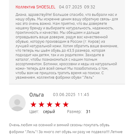
Коллектив SHOESLEL
04.07.2025
09:32
Диана, здравствуйте! Большое спасибо, что выбрали нас и
нашу обувь. Мы искренне ценим вашу обратную связь- для
нас это очень важно. Нам приятно, что вы доверяете
нашему бренду и выбираете натуральность, надежность,
практичность и качество. Мы обещаем и дальше
оправдывать ваше доверие, радуя вас качественной
обувью, которую производим в России (г. Киров) из
лучшей натуральной кожи. Хотим обратить ваше внимание,
что теперь мы шьём обувь до 43,5 размера, которая
подходит как детям, так и их родителям. Заходите в
каталог, чтобы познакомиться с нашим полным
ассортиментом. Ботинки, кроссовки и кеды из натуральной
кожи- теперь для всей семьи! Мы позаботились о том,
чтобы вам не пришлось тратить время на поиски. С
уважением, коллектив фабрики обуви "Лель"
Ольга
03.06.2025
11:45
★
★
★
★
★
★
★
★
★
★
Цвет:
серый
Размер:
31
Очень любим на осенний и зимний сезоны покупать обувь
фабрики "Лель"! За много лет обувь ни разу не подвела!!!! Летние