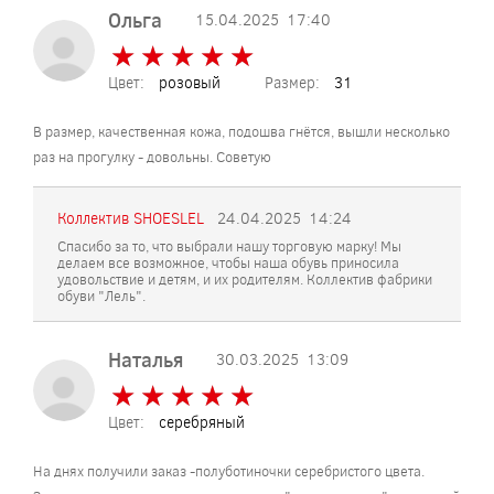
Ольга
15.04.2025
17:40
★
★
★
★
★
★
★
★
★
★
Цвет:
розовый
Размер:
31
В размер, качественная кожа, подошва гнётся, вышли несколько
раз на прогулку - довольны. Советую
Коллектив SHOESLEL
24.04.2025
14:24
Спасибо за то, что выбрали нашу торговую марку! Мы
делаем все возможное, чтобы наша обувь приносила
удовольствие и детям, и их родителям. Коллектив фабрики
обуви "Лель".
Наталья
30.03.2025
13:09
★
★
★
★
★
★
★
★
★
★
Цвет:
серебряный
На днях получили заказ -полуботиночки серебристого цвета.