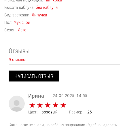
Высота каблука:
без каблука
Вид застежки:
Липучка
Пол:
Мужской
Сезон:
Лето
Отзывы
9 отзывов
НАПИСАТЬ ОТЗЫВ
Ирина
24.06.2025
14:55
★
★
★
★
★
★
★
★
★
★
Цвет:
розовый
Размер:
26
Как в носке не знаем, но ребёнку понравились. Удобно надевать,