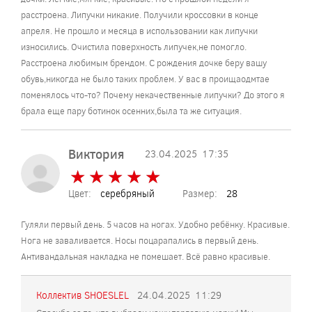
расстроена. Липучки никакие. Получили кроссовки в конце
апреля. Не прошло и месяца в использовании как липучки
износились. Очистила поверхность липучек,не помогло.
Расстроена любимым брендом. С рождения дочке беру вашу
обувь,никогда не было таких проблем. У вас в проищаодмтае
поменялось что-то? Почему некачественные липучки? До этого я
брала еще пару ботинок осенних,была та же ситуация.
Виктория
23.04.2025
17:35
★
★
★
★
★
★
★
★
★
★
Цвет:
серебряный
Размер:
28
Гуляли первый день. 5 часов на ногах. Удобно ребёнку. Красивые.
Нога не заваливается. Носы поцарапались в первый день.
Антивандальная накладка не помешает. Всё равно красивые.
Коллектив SHOESLEL
24.04.2025
11:29