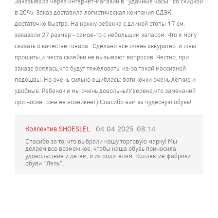
Заказывала через интернет-магазин в "удачные часы" со скидкой
в 20%. Заказ доставила логистическая компания СДЭК
достаточно быстро. На ножку ребенка с длиной стопы 17 см.
заказали 27 размер - самое-то с небольшим запасом. Что я могу
сказать о качестве товара...Сделано все очень аккуратно: и швы
прошиты,и места склейки не вызывают вопросов. Честно, при
заказе боялась,что будут тяжеловаты из-за такой массивной
подошвы. Но очень сильно ошиблась: ботиночки очень лёгкие и
удобные. Ребенок и мы очень довольны!Уверена,что замечаний
при носке тоже не возникнет) Спасибо вам за чудесную обувь!
Коллектив SHOESLEL
04.04.2025
08:14
Спасибо за то, что выбрали нашу торговую марку! Мы
делаем все возможное, чтобы наша обувь приносила
удовольствие и детям, и их родителям. Коллектив фабрики
обуви "Лель".