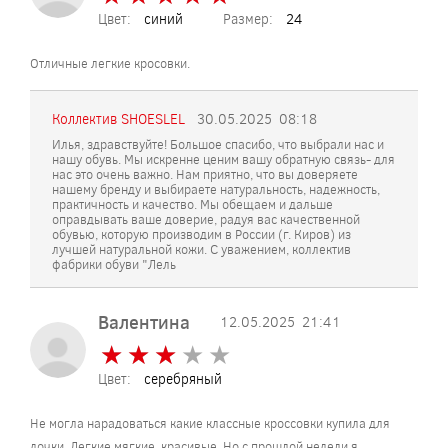
Цвет:
синий
Размер:
24
Отличные легкие кросовки.
Коллектив SHOESLEL
30.05.2025
08:18
Илья, здравствуйте! Большое спасибо, что выбрали нас и
нашу обувь. Мы искренне ценим вашу обратную связь- для
нас это очень важно. Нам приятно, что вы доверяете
нашему бренду и выбираете натуральность, надежность,
практичность и качество. Мы обещаем и дальше
оправдывать ваше доверие, радуя вас качественной
обувью, которую производим в России (г. Киров) из
лучшей натуральной кожи. С уважением, коллектив
фабрики обуви "Лель
Валентина
12.05.2025
21:41
★
★
★
★
★
★
★
★
★
★
Цвет:
серебряный
Не могла нарадоваться какие классные кроссовки купила для
дочки. Легкие,мягкие, красивые. Но с прошлой недели я