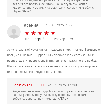
Спасибо за то, что выбрали нашу торговую марку! Мы
делаем все возможное, чтобы наша обувь приносила
удовольствие и детям, и их родителям. Коллектив фабрики
обуви "Лель".
Ксения
19.04.2025
18:25
★
★
★
★
★
★
★
★
★
★
Цвет:
серый
Размер:
25
замечательные! Кожа мягкая, подошва гнется, легкие. Замшевые
носы, меньше видны царапины и прочие следы спотыканий. В
размер. Цвет универсальный. Внутри кожа, ножки потеть не будут.
Широко открывается язычок - надевать легко, липучка широкая
плотно держит. Из минусов только цена
Коллектив SHOESLEL
24.04.2025
11:08
Рады, что результат труда большого дружного коллектива
нашей фабрики получил высокую оценку. Всего вам
доброго, с уважением, команда «ЛЕЛЬ»