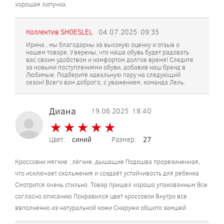
хорошая липучка.
Коллектив SHOESLEL
04.07.2025
09:35
Ирина , мы благодарны за высокую оценку и отзыв о
нашем товаре. Уверены, что наша обувь будет радовать
вас своим удобством и комфортом долгое время! Следите
за новыми поступлениями обуви, добавив наш бренд в
Любимые. Подберите идеальную пару на следующий
сезон! Всего вам доброго, с уважением, команда Лель.
Диана
19.06.2025
18:40
★
★
★
★
★
★
★
★
★
★
Цвет:
синий
Размер:
27
Кроссовки мягкие , лёгкие, дышащие Подошва прорезиненная,
что исключает скольжения и создаёт устойчивость для ребенка
Смотрится очень стильно. Товар пришел хорошо упакованным Все
согласно описанию Понравился цвет кроссовок Внутри все
ввполненно из натуральной кожи Снаружи обшито замшей