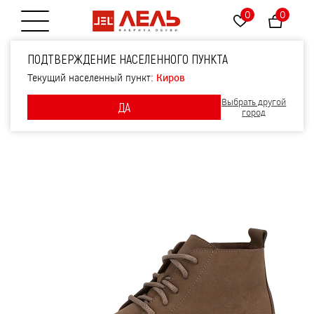
0
0
Открытие меню
Ботинки, артикул 2573,
ПОДТВЕРЖДЕНИЕ НАСЕЛЕННОГО ПУНКТА
цвет коричневый
Текущий населенный пункт:
Киров
Выбрать другой
ДА
город