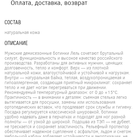
Оплата, доставка, возврат
СОСТАВ
натуральная кожа
ОПИСАНИЕ
Мужские демисезонные ботинки Лель сочетают брутальный
силуэт, функциональность и высокое качество российского
производства. Разработаны для активных мужчин, ценящих
долговечность, тепло и комфорт. Верх — из плотной
натуральной кожи, влагоустойчивой и устойчивой к нагрузкам.
Внутри — натуральная байка, теплая, воздухопроницаемая и
гипоаллергенная, создающая приятный микроклимат: сохраняет
тепло и не дает ногам перегреваться при движении.
Рекомендуемый температурный диапазон: от 0 до +15°C.
Практичность — в внимании к деталям: съемная стелька легко
вытягивается для просушки, замены или использования
ортопедических вставок, что продлевает срок службы и гигиену.
Посадка регулируется классической шнуровкой, ботинки
удобно надевать даже в перчатках и подходят для ног разной
полноты — от узкой до широкой. Подошва из ТЭП — не дубеет,
не трескается и сохраняет эластичность. Рельефный протектор
обеспечивает надежное сцепление с асфальтом, льдом и снегом.
Небольшой каблук добавляет устойчивости и амортизации, не