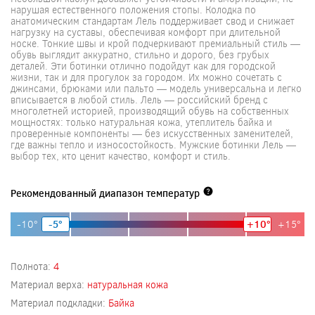
нарушая естественного положения стопы. Колодка по
анатомическим стандартам Лель поддерживает свод и снижает
нагрузку на суставы, обеспечивая комфорт при длительной
носке. Тонкие швы и крой подчеркивают премиальный стиль —
обувь выглядит аккуратно, стильно и дорого, без грубых
деталей. Эти ботинки отлично подойдут как для городской
жизни, так и для прогулок за городом. Их можно сочетать с
джинсами, брюками или пальто — модель универсальна и легко
вписывается в любой стиль. Лель — российский бренд с
многолетней историей, производящий обувь на собственных
мощностях: только натуральная кожа, утеплитель байка и
проверенные компоненты — без искусственных заменителей,
где важны тепло и износостойкость. Мужские ботинки Лель —
выбор тех, кто ценит качество, комфорт и стиль.
Рекомендованный диапазон температур
-10°
-5°
+10°
+15°
Полнота:
4
Материал верха:
натуральная кожа
Материал подкладки:
Байка