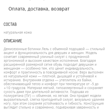
Оплата, доставка, возврат
СОСТАВ
натуральная кожа
ОПИСАНИЕ
Демисезонные ботинки Лель с объемной подошвой — стильный
акцент и функциональность для девушек и женщин. Модель
сочетает современный уличный силуэт с продуманной
эргономикой и высоким качеством исполнения. Благодаря
расширенной размерной сетке обувь подходит девушкам и
женщинам — особенно тем, кто ценит индивидуальность,
комфорт и практичность в повседневной носке. Верх выполнен
из натуральной кожи — плотной, дышащей и устойчивой к
истиранию. Внутренняя отделка — утеплитель из байки,
обеспечивающий тепло и комфорт при температуре от -5 до
+10 градусов. Материал мягкий, гипоаллергенный и сохраняет
сухость даже при длительной активности. Подошва из
полиуретана (ПУ) — объемная, но легкая. Она придает модели
выразительный, слегка приподнятый силуэт, визуально удлиняя
ногу, при этом сохраняя устойчивость и гибкость. Конструкция
выглядит стильно и современно, подчёркивая уверенность и