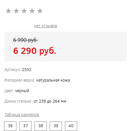
★
★
★
★
★
★
★
★
★
★
нет отзывов
6 990 pуб.
6 290 pуб.
Артикул:
2552
Материал верха:
натуральная кожа
Цвет:
черный
Длина стельки:
от 239 до 264 мм
Таблица размеров
36
37
38
39
40