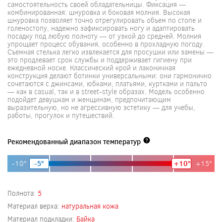
самостоятельность своей обладательницы. Фиксация —
комбинированная: шнуровка и боковая молния. Высокая
шнуровка позволяет точно отрегулировать объем по стопе и
голеностопу, надежно зафиксировать ногу и адаптировать
посадку под любую полноту — от узкой до средней. Молния
упрощает процесс обувания, особенно в прохладную погоду.
Съемная стелька легко извлекается для просушки или замены —
это продлевает срок службы и поддерживает гигиену при
ежедневной носке. Классический крой и лаконичная
конструкция делают ботинки универсальными: они гармонично
сочетаются с джинсами, юбками, платьями, куртками и пальто
— как в casual, так и в street-style образах. Модель особенно
подойдет девушкам и женщинам, предпочитающим
выразительную, но не агрессивную эстетику — для учебы,
работы, прогулок и путешествий.
Рекомендованный диапазон температур
-10°
-5°
+10°
+15°
Полнота:
5
Материал верха:
натуральная кожа
Материал подкладки:
Байка