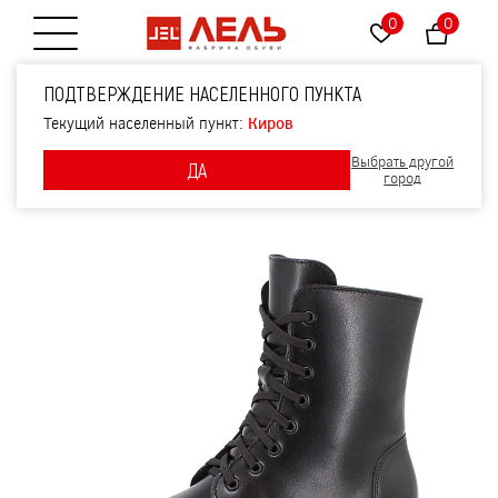
0
0
Открытие меню
Ботинки, артикул 2552,
ПОДТВЕРЖДЕНИЕ НАСЕЛЕННОГО ПУНКТА
цвет черный
Текущий населенный пункт:
Киров
Выбрать другой
ДА
город