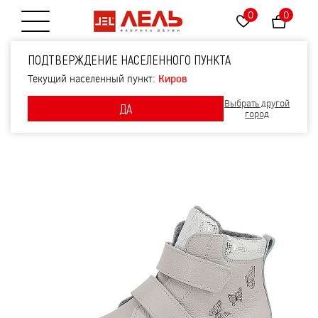
0
0
Открытие меню
Ботинки, артикул 2274,
ПОДТВЕРЖДЕНИЕ НАСЕЛЕННОГО ПУНКТА
цвет св.серый
Текущий населенный пункт:
Киров
Выбрать другой
ДА
город