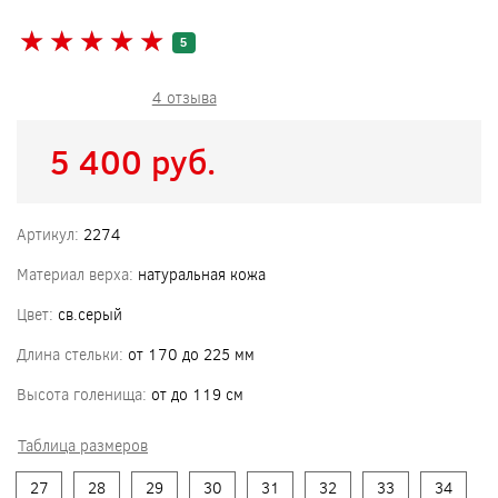
★
★
★
★
★
★
★
★
★
★
5
4 отзыва
5 400 pуб.
Артикул:
2274
Материал верха:
натуральная кожа
Цвет:
св.серый
Длина стельки:
от 170 до 225 мм
Высота голенища:
от до 119 см
Таблица размеров
27
28
29
30
31
32
33
34