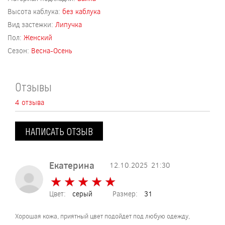
Высота каблука:
без каблука
Вид застежки:
Липучка
Пол:
Женский
Сезон:
Весна-Осень
Отзывы
4 отзыва
НАПИСАТЬ ОТЗЫВ
Екатерина
12.10.2025
21:30
★
★
★
★
★
★
★
★
★
★
Цвет:
серый
Размер:
31
Хорошая кожа, приятный цвет подойдет под любую одежду,