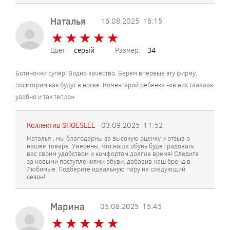
Наталья
16.08.2025
16:15
★
★
★
★
★
★
★
★
★
★
Цвет:
серый
Размер:
34
Ботиночки супер! Видно качество. Берем впервые эту фирму,
посмотрим как будут в носке. Коментарий ребенка -«в них тааааак
удобно и так тепло»
Коллектив SHOESLEL
03.09.2025
11:52
Наталья , мы благодарны за высокую оценку и отзыв о
нашем товаре. Уверены, что наша обувь будет радовать
вас своим удобством и комфортом долгое время! Следите
за новыми поступлениями обуви, добавив наш бренд в
Любимые. Подберите идеальную пару на следующий
сезон!
Марина
05.08.2025
15:45
★
★
★
★
★
★
★
★
★
★