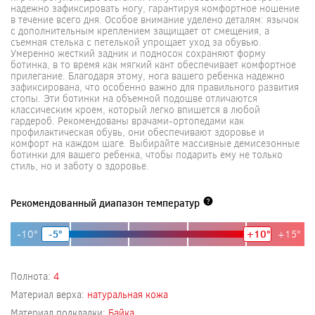
надежно зафиксировать ногу, гарантируя комфортное ношение
в течение всего дня. Особое внимание уделено деталям: язычок
с дополнительным креплением защищает от смещения, а
съемная стелька с петелькой упрощает уход за обувью.
Умеренно жесткий задник и подносок сохраняют форму
ботинка, в то время как мягкий кант обеспечивает комфортное
прилегание. Благодаря этому, нога вашего ребенка надежно
зафиксирована, что особенно важно для правильного развития
стопы. Эти ботинки на объемной подошве отличаются
классическим кроем, который легко впишется в любой
гардероб. Рекомендованы врачами-ортопедами как
профилактическая обувь, они обеспечивают здоровье и
комфорт на каждом шаге. Выбирайте массивные демисезонные
ботинки для вашего ребенка, чтобы подарить ему не только
стиль, но и заботу о здоровье.
Рекомендованный диапазон температур
-10°
-5°
+10°
+15°
Полнота:
4
Материал верха:
натуральная кожа
Материал подкладки:
Байка