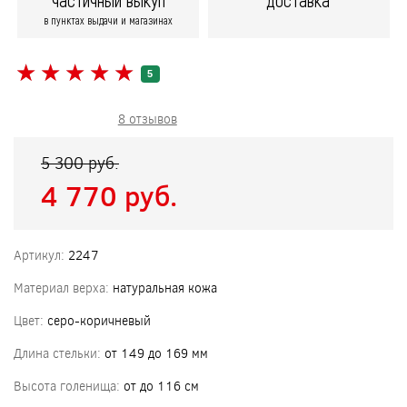
частичный выкуп
доставка
в пунктах выдачи и магазинах
★
★
★
★
★
★
★
★
★
★
5
8 отзывов
5 300 pуб.
4 770 pуб.
Артикул:
2247
Материал верха:
натуральная кожа
Цвет:
серо-коричневый
Длина стельки:
от 149 до 169 мм
Высота голенища:
от до 116 см