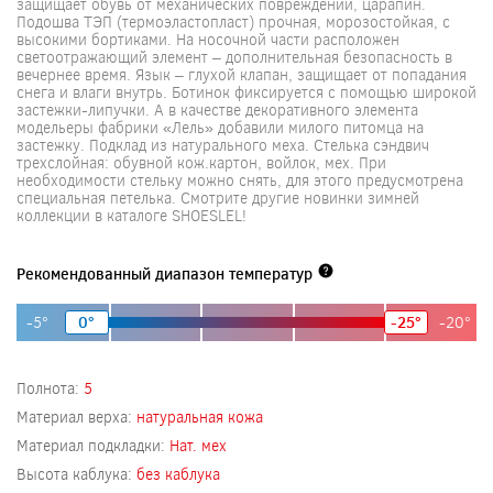
защищает обувь от механических повреждений, царапин.
Подошва ТЭП (термоэластопласт) прочная, морозостойкая, с
высокими бортиками. На носочной части расположен
светоотражающий элемент – дополнительная безопасность в
вечернее время. Язык – глухой клапан, защищает от попадания
снега и влаги внутрь. Ботинок фиксируется с помощью широкой
застежки-липучки. А в качестве декоративного элемента
модельеры фабрики «Лель» добавили милого питомца на
застежку. Подклад из натурального меха. Стелька сэндвич
трехслойная: обувной кож.картон, войлок, мех. При
необходимости стельку можно снять, для этого предусмотрена
специальная петелька. Смотрите другие новинки зимней
коллекции в каталоге SHOESLEL!
Рекомендованный диапазон температур
-5°
0°
-25°
-20°
Полнота:
5
Материал верха:
натуральная кожа
Материал подкладки:
Нат. мех
Высота каблука:
без каблука