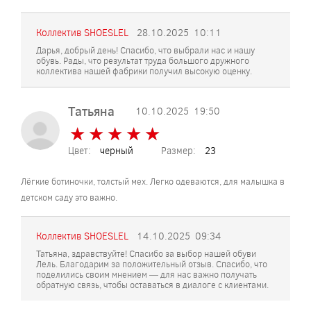
Коллектив SHOESLEL
28.10.2025
10:11
Дарья, добрый день! Спасибо, что выбрали нас и нашу
обувь. Рады, что результат труда большого дружного
коллектива нашей фабрики получил высокую оценку.
Татьяна
10.10.2025
19:50
★
★
★
★
★
★
★
★
★
★
Цвет:
черный
Размер:
23
Лёгкие ботиночки, толстый мех. Легко одеваются, для малышка в
детском саду это важно.
Коллектив SHOESLEL
14.10.2025
09:34
Татьяна, здравствуйте! Спасибо за выбор нашей обуви
Лель. Благодарим за положительный отзыв. Спасибо, что
поделились своим мнением — для нас важно получать
обратную связь, чтобы оставаться в диалоге с клиентами.