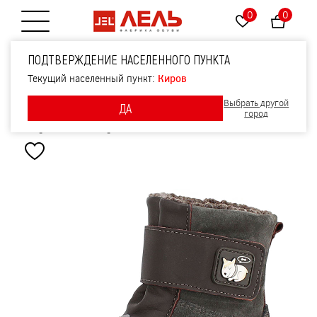
0
0
Открытие меню
Ботинки малодетские,
ПОДТВЕРЖДЕНИЕ НАСЕЛЕННОГО ПУНКТА
артикул 2247, цвет
Текущий населенный пункт:
Киров
Выбрать другой
ДА
серо-коричневый
город