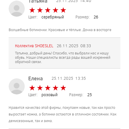
Татьяна
25.11.2025
14:40
★
★
★
★
★
★
★
★
★
★
Цвет:
серебряный
Размер:
26
Волшебные ботиночки. Красивые и тёплые. Дочка в восторге
Коллектив SHOESLEL
26.11.2025
08:33
Татьяна, добрый день! Спасибо, что выбрали нас и нашу
обувь. Наши специалисты всегда рады вашей искренней
обратной связи.
Елена
25.11.2025
13:35
★
★
★
★
★
★
★
★
★
★
Цвет:
розовый
Размер:
25
Нравится качество этой фирмы, покупаем новые, так как просто
выростает ножка, а ботинки остаются в отличном состоянии. Как
демисезонные, так и зима.