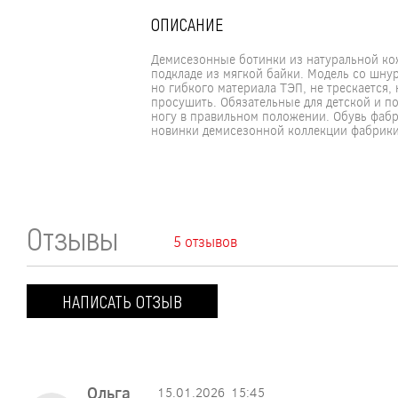
ОПИСАНИЕ
Демисезонные ботинки из натуральной кож
подкладе из мягкой байки. Модель со шну
но гибкого материала ТЭП, не трескается,
просушить. Обязательные для детской и 
ногу в правильном положении. Обувь фабр
новинки демисезонной коллекции фабрики «
Отзывы
5 отзывов
НАПИСАТЬ ОТЗЫВ
Ольга
15.01.2026
15:45