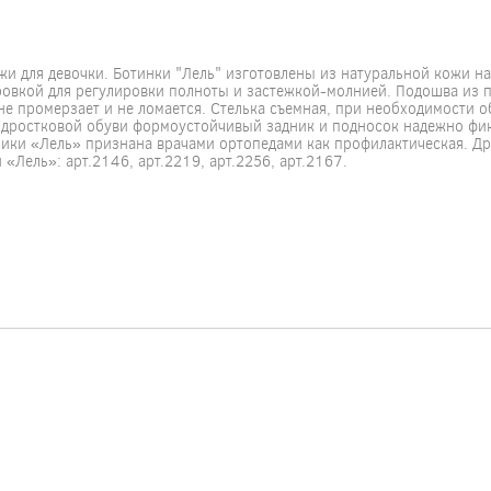
и для девочки. Ботинки "Лель" изготовлены из натуральной кожи на
ровкой для регулировки полноты и застежкой-молнией. Подошва из 
 не промерзает и не ломается. Стелька съемная, при необходимости 
подростковой обуви формоустойчивый задник и подносок надежно фи
ики «Лель» признана врачами ортопедами как профилактическая. Др
Лель»: арт.2146, арт.2219, арт.2256, арт.2167.