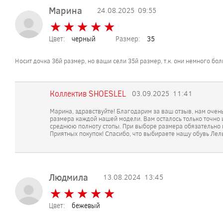
Марина
24.08.2025
09:55
★
★
★
★
★
★
★
★
★
★
Цвет:
черный
Размер:
35
Носит дочка 36й размер, но ваши сели 35й размер, т.к. они немного бо
Коллектив SHOESLEL
03.09.2025
11:41
Марина, здравствуйте! Благодарим за ваш отзыв, нам очен
размера каждой нашей модели. Вам осталось только точно 
среднюю полноту стопы. При выборе размера обязательно н
Приятных покупок! Спасибо, что выбираете нашу обувь Лель
Людмила
13.08.2024
13:45
★
★
★
★
★
★
★
★
★
★
Цвет:
бежевый