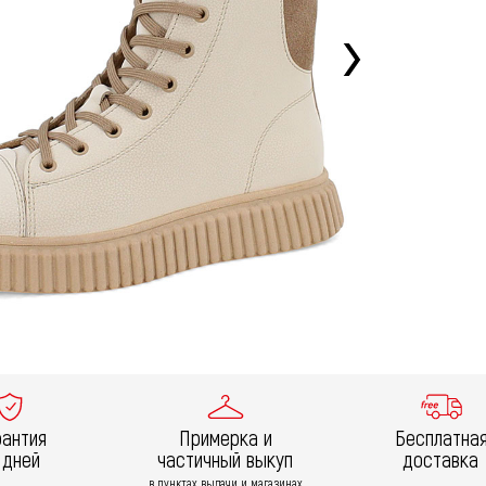
рантия
Примерка и
Бесплатна
 дней
частичный выкуп
доставка
в пунктах выдачи и магазинах