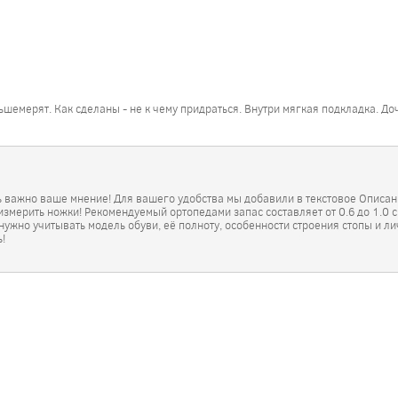
льшемерят. Как сделаны - не к чему придраться. Внутри мягкая подкладка. Д
ь важно ваше мнение! Для вашего удобства мы добавили в текстовое Описани
измерить ножки! Рекомендуемый ортопедами запас составляет от 0.6 до 1.0 
ужно учитывать модель обуви, её полноту, особенности строения стопы и л
!