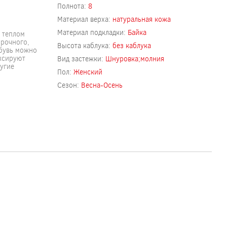
Полнота:
8
Материал верха:
натуральная кожа
Материал подкладки:
Байка
 теплом
прочного,
Высота каблука:
без каблука
обувь можно
ксируют
Вид застежки:
Шнуровка;молния
угие
Пол:
Женский
Сезон:
Весна-Осень