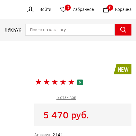
0
0
Войти
Избранное
Корзина
ЛУКБУК
NEW
★
★
★
★
★
★
★
★
★
★
5
5 отзывов
5 470 pуб.
Артикул:
2141