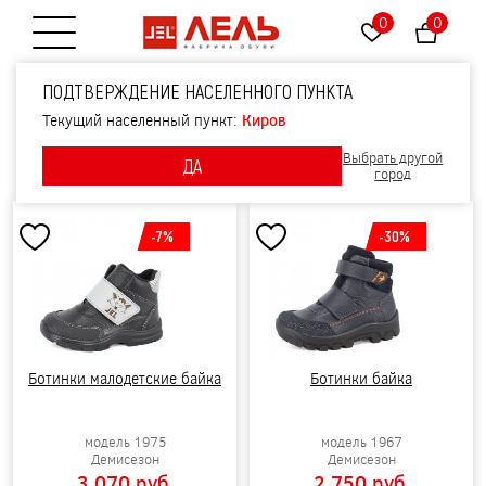
0
0
Открытие меню
ПОДТВЕРЖДЕНИЕ НАСЕЛЕННОГО ПУНКТА
БОТИНКИ ДЛЯ МАЛЬЧИКОВ
Текущий населенный пункт:
Киров
Фильтры
Выбрать другой
ДА
Сортировать по:
Новизне
Цене
Скидке
город
-7%
-30%
Ботинки малодетские байка
Ботинки байка
модель 1975
модель 1967
Демисезон
Демисезон
3 070 pуб.
2 750 pуб.