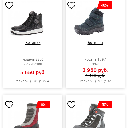
-10%
Ботинки
Ботинки
модель 2256
модель 1797
Демисезон
Зима
3 960 pуб.
5 650 pуб.
4 400 pуб.
Размеры (RUS): 35-43
Размеры (RUS): 32
-5%
-10%