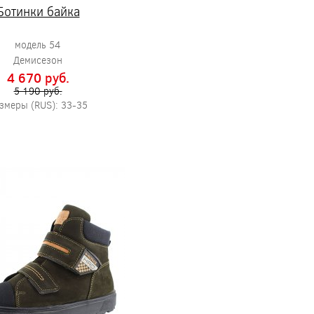
Ботинки байка
модель 54
Демисезон
4 670 pуб.
5 190 pуб.
змеры (RUS): 33-35