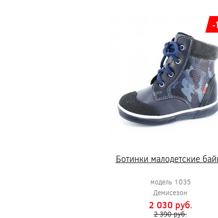
-
Ботинки малодетские бай
модель 1035
Демисезон
2 030 pуб.
2 390 pуб.