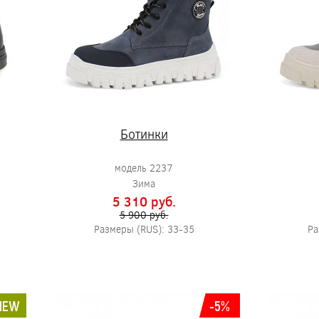
Ботинки
модель 2237
Зима
5 310 pуб.
5 900 pуб.
Размеры (RUS): 33-35
Ра
NEW
-5%