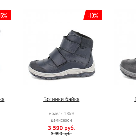
15%
-10%
ка
Ботинки байка
модель 1359
Демисезон
3 590 pуб.
3 990 pуб.