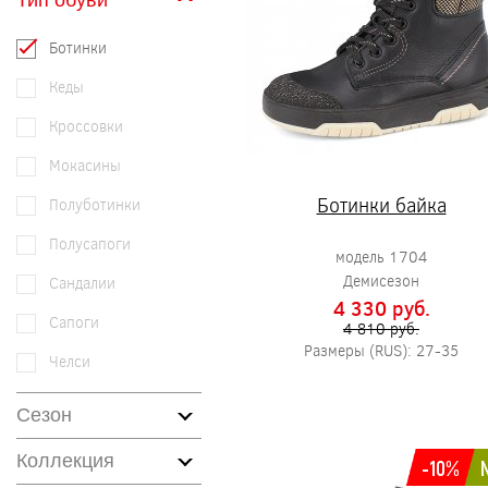
Тип обуви
Ботинки
Кеды
Кроссовки
Мокасины
Ботинки байка
Полуботинки
Полусапоги
модель 1704
Демисезон
Сандалии
4 330 pуб.
Сапоги
4 810 pуб.
Размеры (RUS): 27-35
Челси
Сезон
Коллекция
-10%