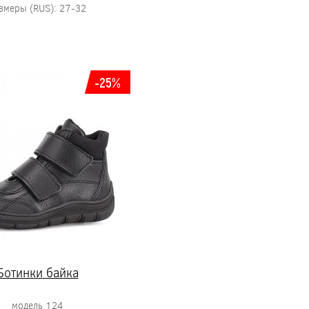
змеры (RUS): 27-32
-25%
Ботинки байка
модель 124