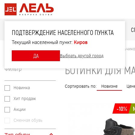
ДЛЯ НЕЁ
ДЛЯ НЕГО
ДЛЯ ДЕТЕЙ
С
ПОДТВЕРЖДЕНИЕ НАСЕЛЕННОГО ПУНКТА
Текущий населенный пункт:
Киров
Главная
Каталог
Для детей
Ботинки для мальчик
ДА
Выбрать другой город
БОТИНКИ ДЛЯ М
Фильтр
Сортировать по:
Новизне
Цен
Новинка
Хит продаж
-10%
Акции
Сменная обувь