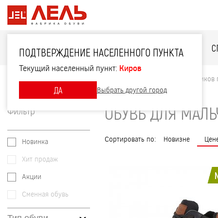
ДЛЯ НЕЁ
ДЛЯ НЕГО
ДЛЯ ДЕТЕЙ
С
ПОДТВЕРЖДЕНИЕ НАСЕЛЕННОГО ПУНКТА
Текущий населенный пункт:
Киров
Главная
Каталог
Для детей
Обувь для мальчиков
ДА
Выбрать другой город
ОБУВЬ ДЛЯ МАЛ
Фильтр
Сортировать по:
Новизне
Цен
Новинка
Хит продаж
Акции
Сменная обувь