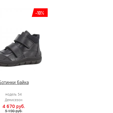
-10%
Ботинки байка
модель 54
Демисезон
4 670 pуб.
5 190 pуб.