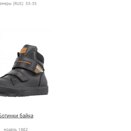
змеры (RUS): 33-35
Ботинки байка
модель 1662