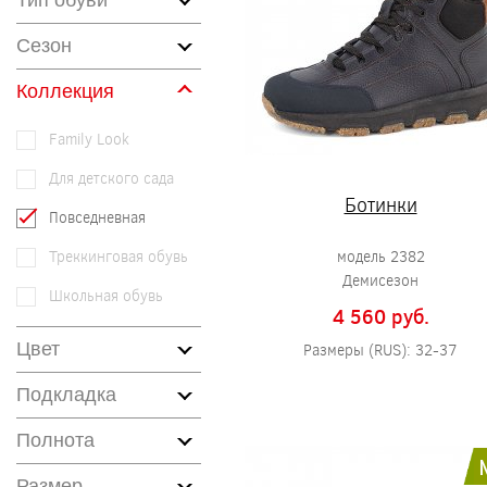
Тип обуви
Сезон
Коллекция
Family Look
Для детского сада
Ботинки
Повседневная
Треккинговая обувь
модель 2382
Демисезон
Школьная обувь
4 560 pуб.
Цвет
Размеры (RUS): 32-37
Подкладка
Полнота
Размер