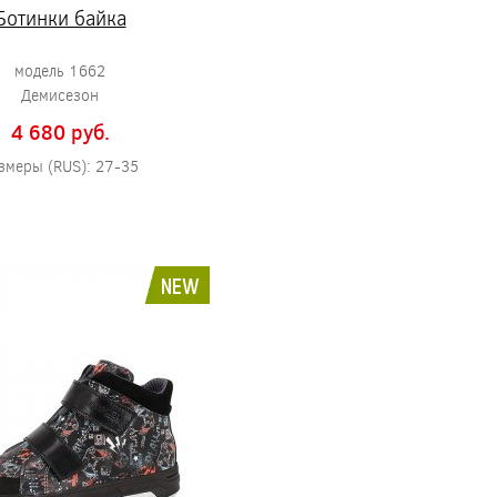
Ботинки байка
модель 1662
Демисезон
4 680 pуб.
змеры (RUS): 27-35
NEW