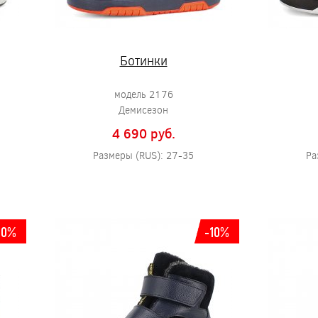
Ботинки
модель 2176
Демисезон
4 690 pуб.
Размеры (RUS): 27-35
Ра
10%
-10%