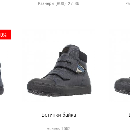
Размеры (RUS): 27-36
Ра
10%
Ботинки байка
модель 1662