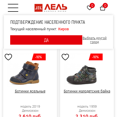
0
0
Открытие меню
ПОДТВЕРЖДЕНИЕ НАСЕЛЕННОГО ПУНКТА
ОБУВЬ ДЛЯ МАЛЬЧИКОВ ПОВСЕДНЕВНАЯ
Текущий населенный пункт:
Киров
Фильтры
Выбрать другой
ДА
Сортировать по:
Новизне
Цене
Скидке
город
-10%
-10%
Ботинки ясельные
Ботинки малодетские байка
модель 2019
модель 1959
Демисезон
Демисезон
2 610 pуб.
2 310 pуб.