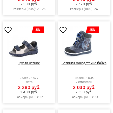
2 900 pуб.
2 570 pуб.
Размеры (RUS): 20-26
Размеры (RUS): 24
-5%
-15%
Туфли летние
Ботинки малодетские байка
модель 1877
модель 1035
Лето
Демисезон
2 280 pуб.
2 030 pуб.
2 400 pуб.
2 390 pуб.
Размеры (RUS): 32
Размеры (RUS): 23