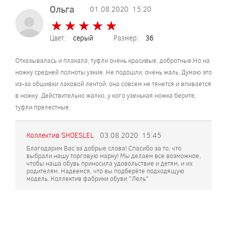
Ольга
01.08.2020
15:20
★
★
★
★
★
★
★
★
★
★
Цвет:
серый
Размер:
36
Отказывалась и плакала, туфли очень красивые, добротные.Но на
ножку средней полноты узкие. Не подошли, очень жаль. Думаю это
из-за обшивки лаковой лентой, она совсем не тянется и впивается
в ножку. Действительно жалко, у кого узенькая ножка берите,
туфли прелестные.
Коллектив SHOESLEL
03.08.2020
15:45
Благодарим Вас за добрые слова! Спасибо за то, что
выбрали нашу торговую марку! Мы делаем все возможное,
чтобы наша обувь приносила удовольствие и детям, и их
родителям. Надеемся, что вы подберёте подходящую
модель. Коллектив фабрики обуви "Лель"