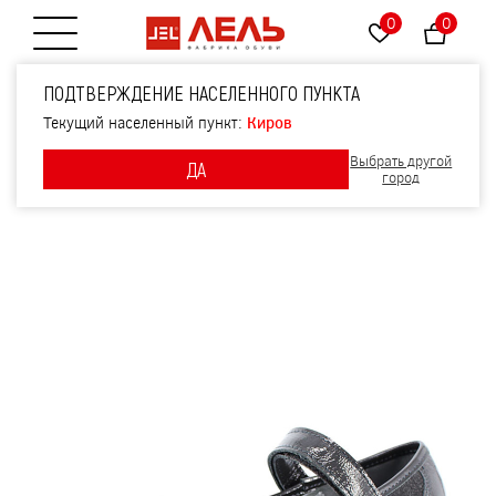
0
0
Открытие меню
Туфли, артикул 1497,
ПОДТВЕРЖДЕНИЕ НАСЕЛЕННОГО ПУНКТА
цвет т.серый
Текущий населенный пункт:
Киров
Выбрать другой
ДА
город