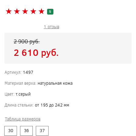
★
★
★
★
★
★
★
★
★
★
5
1 отзыв
2 900 pуб.
2 610 pуб.
Артикул:
1497
Материал верха:
натуральная кожа
Цвет:
т.серый
Длина стельки:
от 195 до 242 мм
Таблица размеров
30
36
37