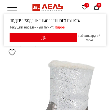
0
0
Открытие меню
Сапожки малодетские,
ПОДТВЕРЖДЕНИЕ НАСЕЛЕННОГО ПУНКТА
артикул 2105, цвет
Текущий населенный пункт:
Киров
Выбрать другой
ДА
т.серебро
город