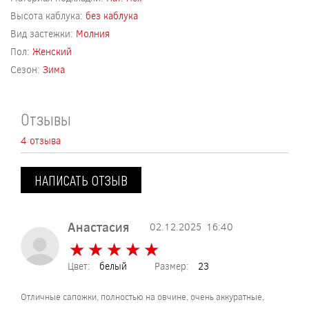
Высота каблука:
без каблука
Вид застежки:
Молния
Пол:
Женский
Сезон:
Зима
Отзывы
4 отзыва
НАПИСАТЬ ОТЗЫВ
Анастасия
02.12.2025
16:40
★
★
★
★
★
★
★
★
★
★
Цвет:
белый
Размер:
23
Отличные сапожки, полностью на овчине, очень аккуратные,