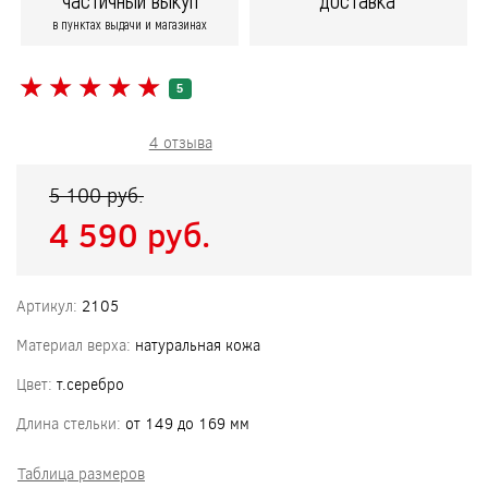
частичный выкуп
доставка
в пунктах выдачи и магазинах
★
★
★
★
★
★
★
★
★
★
5
4 отзыва
5 100 pуб.
4 590 pуб.
Артикул:
2105
Материал верха:
натуральная кожа
Цвет:
т.серебро
Длина стельки:
от 149 до 169 мм
Таблица размеров