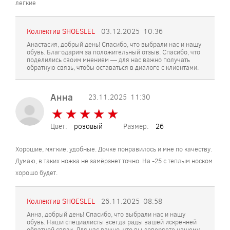
легкие
Коллектив SHOESLEL
03.12.2025
10:36
Анастасия, добрый день! Спасибо, что выбрали нас и нашу
обувь. Благодарим за положительный отзыв. Спасибо, что
поделились своим мнением — для нас важно получать
обратную связь, чтобы оставаться в диалоге с клиентами.
Анна
23.11.2025
11:30
★
★
★
★
★
★
★
★
★
★
Цвет:
розовый
Размер:
26
Хорошие, мягкие, удобные. Дочке понравилось и мне по качеству.
Думаю, в таких ножка не замёрзнет точно. На -25 с теплым носком
хорошо будет.
Коллектив SHOESLEL
26.11.2025
08:58
Анна, добрый день! Спасибо, что выбрали нас и нашу
обувь. Наши специалисты всегда рады вашей искренней
обратной связи. Для нас важно, что вы доверяете нашему