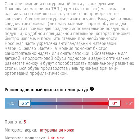
Сапожки зимние из натуральной кожи для для девочки.
Подошва из материала ТЭП (термоэластопласт) максимально
рассчитана на зимнюю эксплуатацию: не промерзает, не
скользит. Утепление натуральный мех овчина. Вкладная стелька-
сэндвич трехслойная (мех натуральный+картон обувной для
жесткости+ войлок для создания дополнительной воздушной
подушки) с удобной специальной петелькой, которая поможет
быстро извлечь и посушить стельки при необходимости.
Носочная часть укреплена антивандальным материалом
матрикс-кевлар. Застежка-молния поможет быстро
самостоятельно надеть или снять сапожки. Обязательные для
детской и подростковой обуви подносок и задник оптимально
разместят ножку и будут способствовать правильному развитию
стопы. Вся обувь производства Лель признана врачами-
ортопедами профилактической.
Рекомендованный диапазон температур
-30°
-25°
0°
+5°
Полнота:
5
Материал верха:
натуральная кожа
Материал подкладки:
Нат. мех