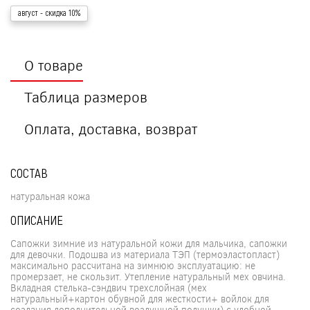
август
- скидка 10%
О товаре
Таблица размеров
Оплата, доставка, возврат
СОСТАВ
натуральная кожа
ОПИСАНИЕ
Сапожки зимние из натуральной кожи для мальчика, сапожки
для девочки. Подошва из материала ТЭП (термоэластопласт)
максимально рассчитана на зимнюю эксплуатацию: не
промерзает, не скользит. Утепление натуральный мех овчина.
Вкладная стелька-сэндвич трехслойная (мех
натуральный+картон обувной для жесткости+ войлок для
создания дополнительной воздушной подушки) с удобной