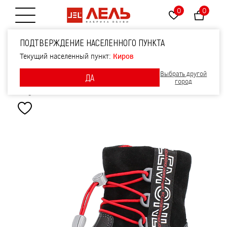
0
0
Открытие меню
Сапожки малодетские,
ПОДТВЕРЖДЕНИЕ НАСЕЛЕННОГО ПУНКТА
артикул 2104, цвет
Текущий населенный пункт:
Киров
Выбрать другой
ДА
черный
город