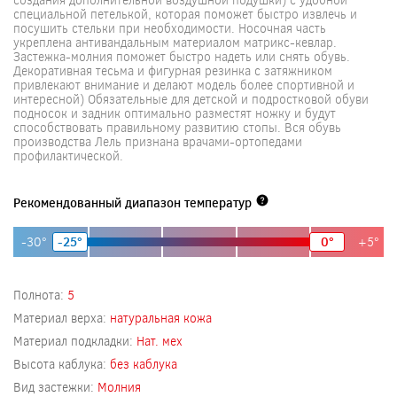
специальной петелькой, которая поможет быстро извлечь и
посушить стельки при необходимости. Носочная часть
укреплена антивандальным материалом матрикс-кевлар.
Застежка-молния поможет быстро надеть или снять обувь.
Декоративная тесьма и фигурная резинка с затяжником
привлекают внимание и делают модель более спортивной и
интересной) Обязательные для детской и подростковой обуви
подносок и задник оптимально разместят ножку и будут
способствовать правильному развитию стопы. Вся обувь
производства Лель признана врачами-ортопедами
профилактической.
Рекомендованный диапазон температур
-30°
-25°
0°
+5°
Полнота:
5
Материал верха:
натуральная кожа
Материал подкладки:
Нат. мех
Высота каблука:
без каблука
Вид застежки:
Молния