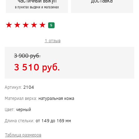
частичный выкуп
доставка
в пунктах выдачи и магазинах
★
★
★
★
★
★
★
★
★
★
5
1 отзыв
3 900 pуб.
3 510 pуб.
Артикул:
2104
Материал верха:
натуральная кожа
Цвет:
черный
Длина стельки:
от 149 до 169 мм
Таблица размеров