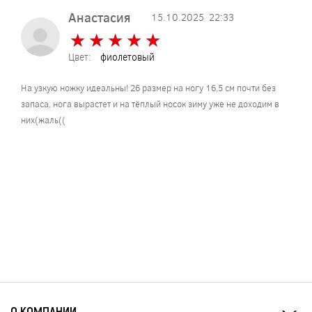
Анастасия
15.10.2025
22:33
★
★
★
★
★
★
★
★
★
★
Цвет:
фиолетовый
На узкую ножку идеальны! 26 размер на ногу 16,5 см почти без
запаса, нога вырастет и на тёплый носок зиму уже не доходим в
них(жаль((
О КОМПАНИИ