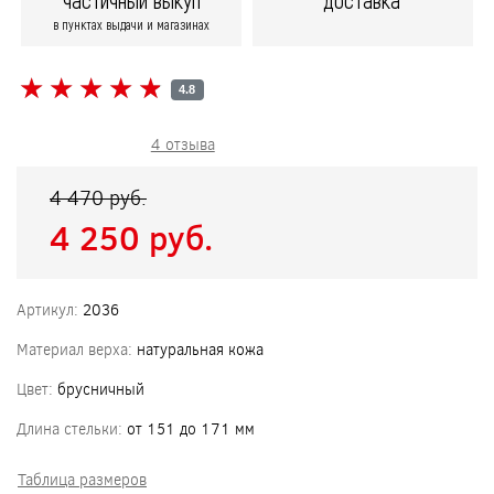
частичный выкуп
доставка
в пунктах выдачи и магазинах
★
★
★
★
★
★
★
★
★
★
4.8
4 отзыва
4 470 pуб.
4 250 pуб.
Артикул:
2036
Материал верха:
натуральная кожа
Цвет:
брусничный
Длина стельки:
от 151 до 171 мм
Таблица размеров