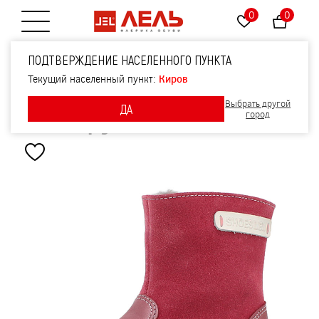
0
0
Открытие меню
Сапожки малодетские
ПОДТВЕРЖДЕНИЕ НАСЕЛЕННОГО ПУНКТА
нат.мех, артикул 2036,
Текущий населенный пункт:
Киров
Выбрать другой
ДА
цвет брусничный
город