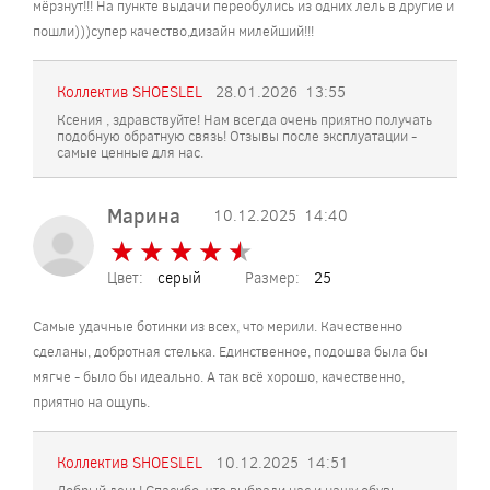
мёрзнут!!! На пункте выдачи переобулись из одних лель в другие и
пошли)))супер качество,дизайн милейший!!!
Коллектив SHOESLEL
28.01.2026
13:55
Ксения , здравствуйте! Нам всегда очень приятно получать
подобную обратную связь! Отзывы после эксплуатации -
самые ценные для нас.
Марина
10.12.2025
14:40
★
★
★
★
★
★
★
★
★
★
Цвет:
серый
Размер:
25
Самые удачные ботинки из всех, что мерили. Качественно
сделаны, добротная стелька. Единственное, подошва была бы
мягче - было бы идеально. А так всё хорошо, качественно,
приятно на ощупь.
Коллектив SHOESLEL
10.12.2025
14:51
Добрый день! Спасибо, что выбрали нас и нашу обувь.