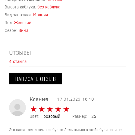
Высота каблука:
без каблука
Вид застежки:
Молния
Пол:
Женский
Сезон:
Зима
Отзывы
4 отзыва
НАПИСАТЬ ОТЗЫВ
Ксения
17.01.2026
16:10
★
★
★
★
★
★
★
★
★
★
Цвет:
розовый
Размер:
25
Это наша третья зима с обувью Лель,только в этой обуви ноги не