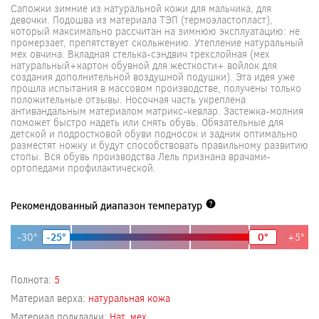
Сапожки зимние из натуральной кожи для мальчика, для
девочки. Подошва из материала ТЭП (термоэластопласт),
который максимально рассчитан на зимнюю эксплуатацию: не
промерзает, препятствует скольжению. Утепление натуральный
мех овчина. Вкладная стелька-сэндвич трехслойная (мех
натуральный+картон обувной для жесткости+ войлок для
создания дополнительной воздушной подушки). Эта идея уже
прошла испытания в массовом производстве, получены только
положительные отзывы. Носочная часть укреплена
антивандальным материалом матрикс-кевлар. Застежка-молния
поможет быстро надеть или снять обувь. Обязательные для
детской и подростковой обуви подносок и задник оптимально
разместят ножку и будут способствовать правильному развитию
стопы. Вся обувь производства Лель признана врачами-
ортопедами профилактической.
Рекомендованный диапазон температур
-30°
-25°
0°
+5°
Полнота:
5
Материал верха:
натуральная кожа
Материал подкладки:
Нат. мех