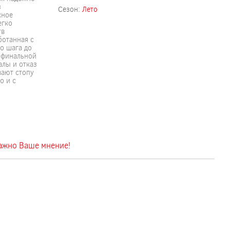
з
Сезон:
Лето
жное
егко
тв
ботанная с
о шага до
о финальной
алы и отказ
вают стопу
о и с
важно Ваше мнение!