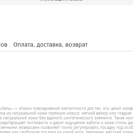
ров
Оплата, доставка, возврат
Лель» — эталон повседневной элегантности для тех, кто ценит комф
на из натуральной кожи премиум-класса: мягкий велюр или гладкая
% натуральной кожи без единого синтетического элемента. Такая ко
редотвращает потливость и дарит ощущение заботы о коже стопы да
иленными люверсами позволяет точно регулировать посадку под осо
ъёме или свободная посадка на узкой ноге. Умеренно жёсткий задн