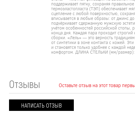
поддерживает пятку, сохраняя правильное
термоэластопласта (ТЭП) обеспечивает мя
сцепление с любой поверхностью, сохраня
вписывается в любые образы: от джинс до
подчёркивает сдержанную мужскую эстетик
учётом особенностей российской стопы, р
конца дня. Каждая пара проходит строгий 
сборки. «Лель» — это верность традициям
от синтетики в зоне контакта с кожей. Э
и становятся только удобнее с каждой нед
комфортом. ДЛИНА СТЕЛЬКИ (мм/размер): 
Отзывы
Оставьте отзыв на этот товар пер
НАПИСАТЬ ОТЗЫВ