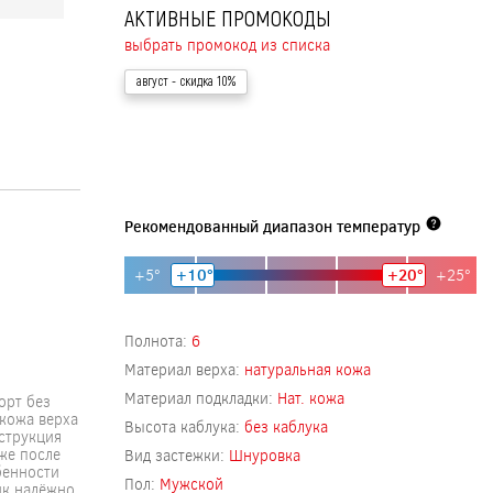
АКТИВНЫЕ ПРОМОКОДЫ
выбрать промокод из списка
август
- скидка 10%
Рекомендованный диапазон температур
+5°
+10°
+20°
+25°
Полнота:
6
Материал верха:
натуральная кожа
Материал подкладки:
Нат. кожа
орт без
 кожа верха
Высота каблука:
без каблука
нструкция
же после
Вид застежки:
Шнуровка
бенности
Пол:
Мужской
ик надёжно