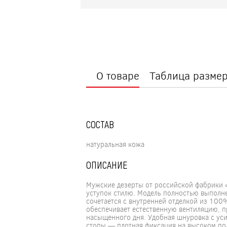
О товаре
Таблица разме
СОСТАВ
натуральная кожа
ОПИСАНИЕ
Мужские дезерты от российской фабрики «
уступок стилю. Модель полностью выполне
сочетается с внутренней отделкой из 100
обеспечивает естественную вентиляцию, п
насыщенного дня. Удобная шнуровка с ус
стопы — плотная фиксация на высоком под