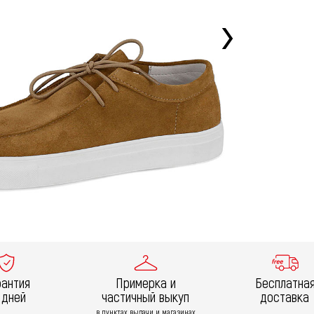
рантия
Примерка и
Бесплатна
 дней
частичный выкуп
доставка
в пунктах выдачи и магазинах