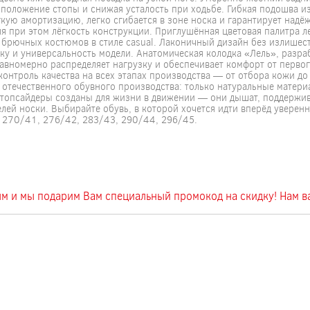
 положение стопы и снижая усталость при ходьбе. Гибкая подошва и
гкую амортизацию, легко сгибается в зоне носка и гарантирует надё
я при этом лёгкость конструкции. Приглушённая цветовая палитра л
 брючных костюмов в стиле casual. Лаконичный дизайн без излишес
у и универсальность модели. Анатомическая колодка «Лель», разра
авномерно распределяет нагрузку и обеспечивает комфорт от первог
контроль качества на всех этапах производства — от отбора кожи д
 отечественного обувного производства: только натуральные матери
ти топсайдеры созданы для жизни в движении — они дышат, поддержи
елей носки. Выбирайте обувь, в которой хочется идти вперёд уверенн
270/41, 276/42, 283/43, 290/44, 296/45.
вым и мы подарим Вам специальный промокод на скидку! Нам 