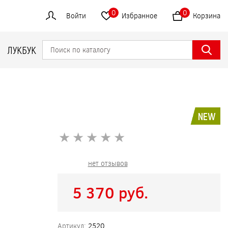
0
0
Войти
Избранное
Корзина
ЛУКБУК
NEW
★
★
★
★
★
★
★
★
★
★
нет отзывов
5 370 pуб.
Артикул:
2520