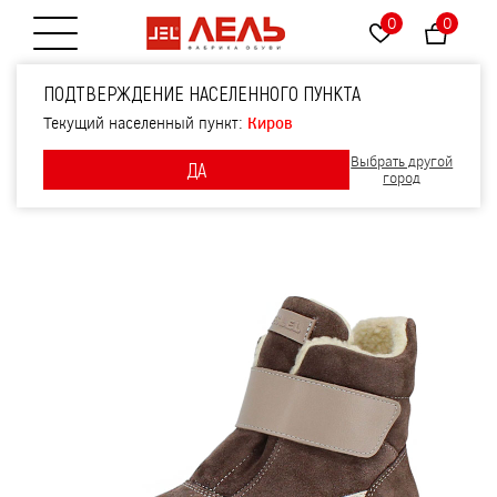
0
0
Открытие меню
Ботинки, артикул 2230,
ПОДТВЕРЖДЕНИЕ НАСЕЛЕННОГО ПУНКТА
цвет серый
Текущий населенный пункт:
Киров
Выбрать другой
ДА
город