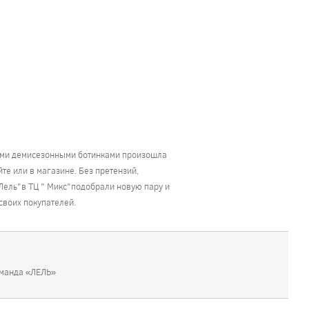
оими демисезонными ботинками произошла
е или в магазине. Без претензий,
"Лель"в ТЦ " Микс"подобрали новую пару и
своих покупателей.
оманда «ЛЕЛЬ»