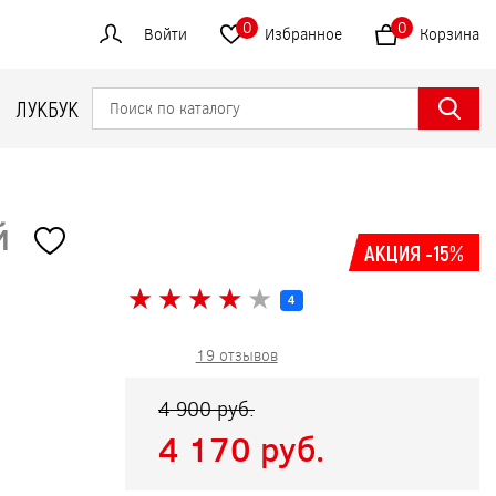
0
0
Войти
Избранное
Корзина
ЛУКБУК
й
АКЦИЯ -15%
★
★
★
★
★
★
★
★
★
★
4
19 отзывов
4 900 pуб.
4 170 pуб.