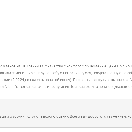
о членов нашей семьи за: * качество * комфорт * приемлемые цены Но с м
ложили заменить мою пару на любую понравившуюся, представленную на сайт
шь зимой 2024,не надеясь на такой исход). Продавцы- консультанты отдела 
и "Лель"ответ однозначный- репутация. Благодарю, что цените и уважаете 
нашей фабрики получил высокую оценку. Всего вам доброго, с уважением, к