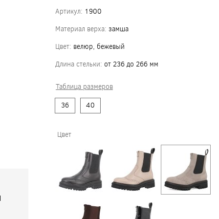
Артикул:
1900
Материал верха:
замша
Цвет:
велюр, бежевый
Длина стельки:
от 236 до 266 мм
Таблица размеров
36
40
Цвет
я