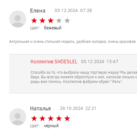
Елена
05.12.2024
07:28
★
★
★
★
★
★
★
★
★
★
Цвет:
бежевый
Актуальная и очень стильная модель, удобная колодка, очень красиво
Коллектив SHOESLEL
05.12.2024
13:47
Спасибо за то, что выбрали нашу торговую марку! Мы дела
беда. Вы всегда можете обратиться к нам, написав письмо 
рады вам помочь. Коллектив фабрики обуви "Лель".
Наталья
29.10.2024
22:21
★
★
★
★
★
★
★
★
★
★
Цвет:
черный