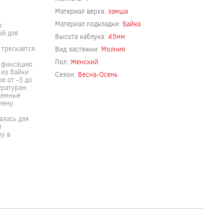
Материал верха:
замша
Материал подкладки:
Байка
о
ой для
Высота каблука:
45мм
 трескается
Вид застежки:
Молния
Пол:
Женский
ю фиксацию
 из байки
Сезон:
Весна-Осень
е от -5 до
ературам.
ъемные
иену.
алась для
и
у в