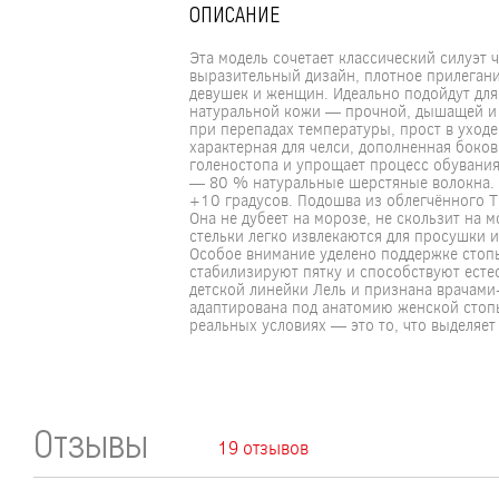
ОПИСАНИЕ
Эта модель сочетает классический силуэ
выразительный дизайн, плотное прилегани
девушек и женщин. Идеально подойдут для
натуральной кожи — прочной, дышащей и у
при перепадах температуры, прост в уходе
характерная для челси, дополненная боко
голеностопа и упрощает процесс обувания,
— 80 % натуральные шерстяные волокна. 
+10 градусов. Подошва из облегчённого ТЭ
Она не дубеет на морозе, не скользит на
стельки легко извлекаются для просушки 
Особое внимание уделено поддержке стоп
стабилизируют пятку и способствуют есте
детской линейки Лель и признана врачами
адаптирована под анатомию женской стоп
реальных условиях — это то, что выделяет
Отзывы
19 отзывов