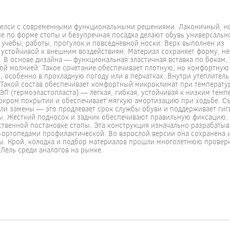
т челси с современными функциональными решениями. Лаконичный, н
е по форме стопы и безупречная посадка делают обувь универсальн
 учебы, работы, прогулок и повседневной носки. Верх выполнен из
стойчивой к внешним воздействиям. Материал сохраняет форму, не
. В основе дизайна — функциональная эластичная вставка по бокам,
вой молнией. Такое сочетание обеспечивает плотную, но комфортну
 особенно в прохладную погоду или в перчатках. Внутри утеплитель
Такой состав обеспечивает комфортный микроклимат при температур
П (термоэластопласта) — легкая, гибкая, устойчивая к низким темп
 мокром покрытии и обеспечивает мягкую амортизацию при ходьбе. С
или замены — это продлевает срок службы обуви и поддерживает гиг
ы. Жесткий подносок и задник обеспечивают правильную фиксацию,
ственной постановке стопы. Эта конструкция изначально разрабатыв
-ортопедами профилактической. Во взрослой версии она сохранена 
ы. Крой, колодка и подбор материалов прошли многолетнюю проверк
 Лель среди аналогов на рынке.