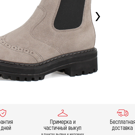
рантия
Примерка и
Бесплатна
 дней
частичный выкуп
доставка
в пунктах выдачи и магазинах