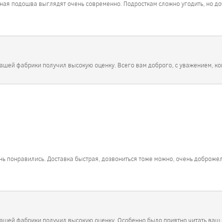
ая подошва выглядят очень современно. Подросткам сложно угодить, но дочка
нашей фабрики получил высокую оценку. Всего вам доброго, с уважением, к
ень понравились. Доставка быстрая, дозвониться тоже можно, очень доброже
нашей фабрики получил высокую оценку. Особенно было приятно читать ваш 