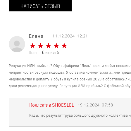
НАПИСАТЬ ОТЗЫВ
Елена
11.12.2024
12:21
★
★
★
★
★
★
★
★
★
★
Цвет:
бежевый
Репутация ИЛИ прибыль? Обувь фабрики "Лель"носит и любит нескольк
неприятность-треснула подошва. Я оставила комментарий и...мне пред
недовольства и доплаты ( обувь я купила осенью 2023,а обратилась ли
дали рекомендации по уходу. Репутация ИЛИ прибыль? С фабрикой обув
Коллектив SHOESLEL
19.12.2024
07:58
Рады, что результат труда большого дружного коллектива 