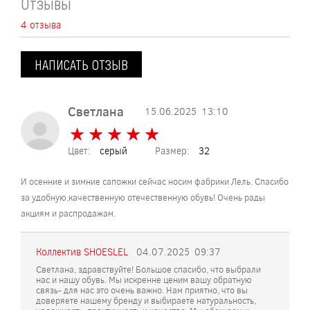
Отзывы
4 отзыва
НАПИСАТЬ ОТЗЫВ
Светлана
15.06.2025
13:10
★
★
★
★
★
★
★
★
★
★
Цвет:
серый
Размер:
32
И осенние и зимние сапожки сейчас носим фабрики Лель. Спасибо
за удобную,качественную отечественную обувь! Очень рады
акциям и распродажам.
Коллектив SHOESLEL
04.07.2025
09:37
Светлана, здравствуйте! Большое спасибо, что выбрали
нас и нашу обувь. Мы искренне ценим вашу обратную
связь- для нас это очень важно. Нам приятно, что вы
доверяете нашему бренду и выбираете натуральность,