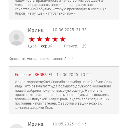
надежность, практичность и качество. Мы обещаем и
дальше оправдывать ваше доверие, радуя вас
качественной обувью, которую производим в России (г.
Киров) из лучшей натуральной кожи.
Ирина
10.06.2025
21:35
★
★
★
★
★
★
★
★
★
★
Цвет:
серый
Размер:
29
Красивые, мягкие, одним словом Лель!
Коллектив SHOESLEL
11.06.2025
10:21
Ирина, здравствуйте! Спасибо за выбор нашей обуви Лель.
Рады, что результат труда большого дружного коллектива
нашей фабрики получил высокую оценку. Нам очень
приятно, что вам понравилась наша обувь и вы остались
довольны покупкой. Будем рады видеть вас среди наших
постоянных покупателей. С заботой о ваших ножках,
команда фабрики Лель
Ирина
19.05.2025
19:15