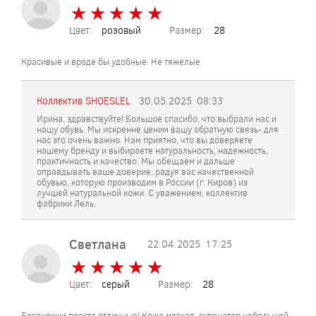
★
★
★
★
★
★
★
★
★
★
Цвет:
розовый
Размер:
28
Красивые и вроде бы удобные. Не тяжелые
Коллектив SHOESLEL
30.05.2025
08:33
Ирина, здравствуйте! Большое спасибо, что выбрали нас и
нашу обувь. Мы искренне ценим вашу обратную связь- для
нас это очень важно. Нам приятно, что вы доверяете
нашему бренду и выбираете натуральность, надежность,
практичность и качество. Мы обещаем и дальше
оправдывать ваше доверие, радуя вас качественной
обувью, которую производим в России (г. Киров) из
лучшей натуральной кожи. С уважением, коллектив
фабрики Лель.
Светлана
22.04.2025
17:25
★
★
★
★
★
★
★
★
★
★
Цвет:
серый
Размер:
28
Босоножки просто отличные! Кожа мягкая, супенатор небольшой,