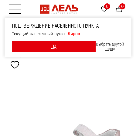
0
0
Открытие меню
Туфли летние открытые,
ПОДТВЕРЖДЕНИЕ НАСЕЛЕННОГО ПУНКТА
артикул 2348, цвет
Текущий населенный пункт:
Киров
Выбрать другой
ДА
св.розовый
город