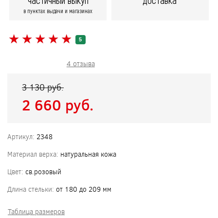
частичный выкуп
доставка
в пунктах выдачи и магазинах
★
★
★
★
★
★
★
★
★
★
5
4 отзыва
3 130 pуб.
2 660 pуб.
Артикул:
2348
Материал верха:
натуральная кожа
Цвет:
св.розовый
Длина стельки:
от 180 до 209 мм
Таблица размеров