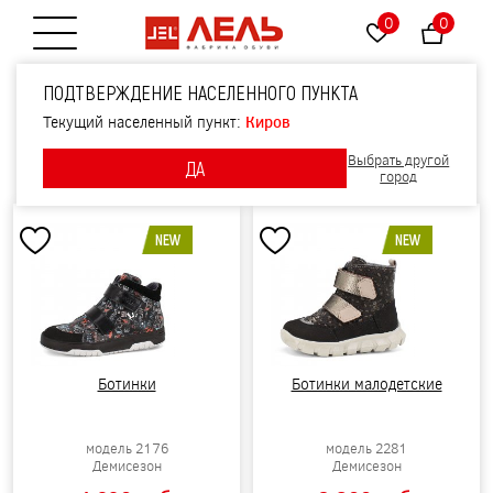
0
0
Открытие меню
ПОДТВЕРЖДЕНИЕ НАСЕЛЕННОГО ПУНКТА
ДЕТСКАЯ ОБУВЬ ИЗ НАТУРАЛЬНОЙ КОЖИ
Текущий населенный пункт:
Киров
Фильтры
Выбрать другой
ДА
Сортировать по:
Новизне
Цене
Скидке
город
NEW
NEW
Ботинки
Ботинки малодетские
модель 2176
модель 2281
Демисезон
Демисезон