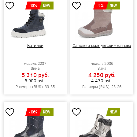
-10%
NEW
-5%
NEW
Ботинки
Сапожки малодетские нат.мех
модель 2237
модель 2036
Зима
Зима
5 310 pуб.
4 250 pуб.
5 900 pуб.
4 470 pуб.
Размеры (RUS): 33-35
Размеры (RUS): 23-26
-10%
NEW
NEW