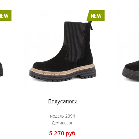
NEW
NEW
Полусапоги
модель 2394
Демисезон
5 270 pуб.