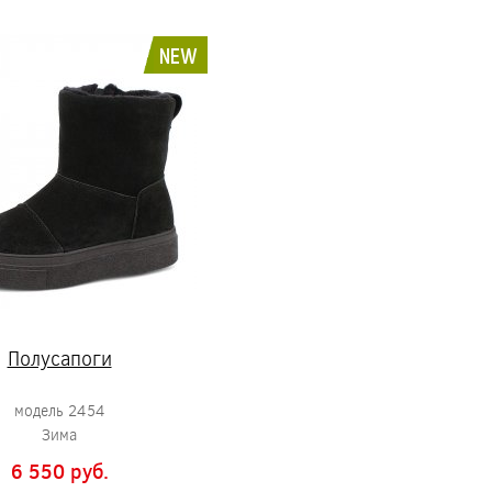
NEW
Полусапоги
модель 2454
Зима
6 550 pуб.