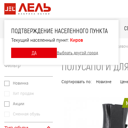
ДЛЯ НЕЁ
ДЛЯ НЕГО
ДЛЯ ДЕТЕЙ
С
ПОДТВЕРЖДЕНИЕ НАСЕЛЕННОГО ПУНКТА
Текущий населенный пункт:
Киров
Главная
Каталог
Для детей
Полусапоги для девоч
ДА
Выбрать другой город
ПОЛУСАПОГИ ДЛЯ
Фильтр
Сортировать по:
Новизне
Цен
Новинка
Хит продаж
Акции
Сменная обувь