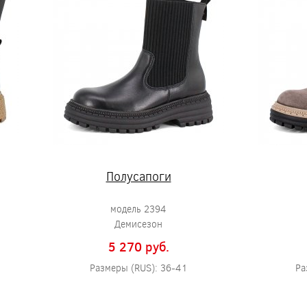
Полусапоги
модель 2394
Демисезон
5 270 pуб.
Размеры (RUS): 36-41
Ра