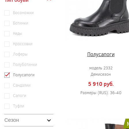
Тип обуви
Босоножки
Ботинки
Кеды
Кроссовки
Полусапоги
Лоферы
Полуботинки
модель 2332
Демисезон
Полусапоги
5 910 pуб.
Сандалии
Размеры (RUS): 36-40
Сапоги
Туфли
Сезон